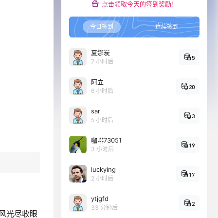
点击领取今天的签到奖励！
今日签到
连续签到
夏娜炭
5
7 小时后
阿立
20
6 小时后
sar
3
5 小时后
咖啡73051
19
3 小时后
luckying
17
2 小时后
ytjgfd
2
33 分钟后
丽风光尽收眼