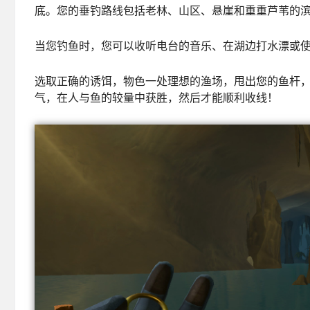
底。您的垂钓路线包括老林、山区、悬崖和重重芦苇的
当您钓鱼时，您可以收听电台的音乐、在湖边打水漂或
选取正确的诱饵，物色一处理想的渔场，甩出您的鱼杆
气，在人与鱼的较量中获胜，然后才能顺利收线！