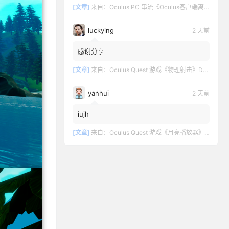
[文章]
来自：
Oculus PC 串流《Oculus客户端离线版》最新版下载
luckying
2 天前
感谢分享
[文章]
来自：
Oculus Quest 游戏《物理射击》DOWNSHOT
yanhui
2 天前
iujh
[文章]
来自：
Oculus Quest 游戏《月亮播放器》Moon VR Video Player