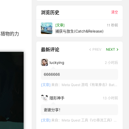
浏览历史
清空
[文章]
13 秒前
捕获与放生(Catch&Release)
尽猎物的力
最新评论
PREV
NEXT
luckying
2 小时后
6666666
[文章]
来自：
Meta Quest 游戏《有氧拳击》Battle Fit: VR Cardio Boxing
隱形神手
13 小时前
谢谢分享！
[文章]
来自：
Meta Quest 工具《VD串流工具》Virtual Desktop 破解版