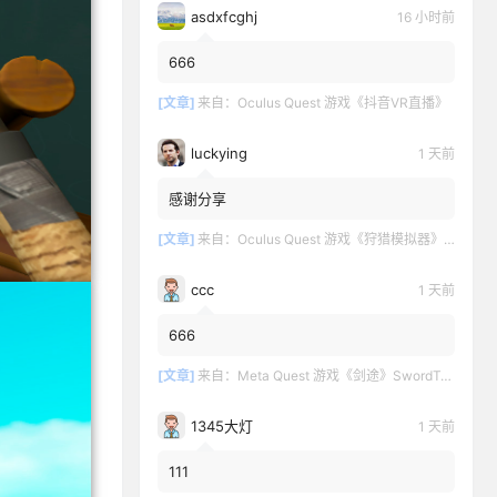
asdxfcghj
16 小时前
666
[文章]
来自：
Oculus Quest 游戏《抖音VR直播》
luckying
1 天前
感谢分享
[文章]
来自：
Oculus Quest 游戏《狩猎模拟器》Hunting Simulator
ccc
1 天前
666
[文章]
来自：
Meta Quest 游戏《剑途》SwordTrip
1345大灯
1 天前
111