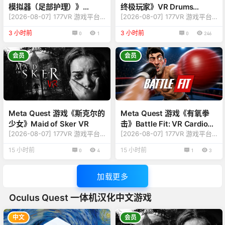
模拟器（足部护理）》
终极玩家》VR Drums
PROM Simulator (Foot
[2026-08-07] 177VR 游戏平台
Ultimate Streamer
[2026-08-07] 177VR 游戏平台
游戏更新至 PROM Simulator (Fo
游戏更新至 VR Drums Ultimate
Care)
3 小时前
3 小时前
0
1
0
246
ot Care) 版本v2.2.19 【名
Streamer 版本v36.5.365 【更
称】：多个安装包，见下方说明
新】：修复更新内容，详情查看
【类型】：健康、趣味、免费下
下方版本说明 【名称】：VR Dru
会员
会员
载 【平台】：Quest 2、Quest
ms Ultimate Streamer 【类
Pro、Quest 3、Quest 3S（一
型】：节奏、模拟、街机 【平
体机版本） 【联机】：单人离线
台】：Quest 2、Quest Pro、Q
【大小】：4GB 【刷新】：90Hz
uest 3、Quest 3S（一体机版
【语言】：英语 【说明】： 关于
本） 【联机】：单人离线 【大
这款游戏 在这个 …
小】：5…
Meta Quest 游戏《斯克尔的
Meta Quest 游戏《有氧拳
少女》Maid of Sker VR
击》Battle Fit: VR Cardio
[2026-08-07] 177VR 游戏平台
Boxing
[2026-08-07] 177VR 游戏平台
游戏更新至 Maid of Sker VR 版
游戏更新至 Battle Fit: VR Cardi
15 小时前
15 小时前
0
4
1
3
本v1.19.23.11 【更新】：修复更
o Boxing 版本v0.0.8.77 【更
新内容，详情查看下方版本说明
新】：较多修复更新内容，详情
【名称】：Maid of Sker VR
查看下方版本说明 【名称】：Bat
加载更多
【类型】：冒险、生存 【平
tle Fit: VR Cardio Boxing 【类
台】：Quest 2、Quest Pro、Q
型】：动作、冒险、模拟、趣味
Oculus Quest 一体机汉化中文游戏
uest 3、Quest 3S（一体机版
【平台】：Quest 2、Quest Pr
本） 【联机】：单人离线 【大
o、Quest 3、Quest 3S（一体
小】：2.5GB 【刷新】：90Hz
机版本） 【联机】：单人…
中文
会员
【语言】：多国语…