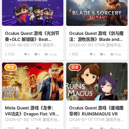
Oculus Quest 游戏《光剑节
Oculus Quest 游戏《剑与魔
奏+DLC 解锁版》Beat
法：游牧民族》Blade and
Saber VR
[2026-08-02] 177VR 游戏平台
Sorcery – Nomad
[2026-07-31] 177VR 游戏平台游
游戏更新至 Beat Saber VR 版本
戏更新至 Blade and Sorcery –
5 天前
1 周前
8
9
116.6k
3
3
37.6k
v1.44.3 【更新】：修复更新内
Nomad 版本v1.3.1.260728001
容，详情查看下方版本说明 【名
【更新】：修复更新内容，详情
称】：Beat Saber 【类型】：音
查看下方版本说明 【名称】：Bla
中文
日漫
乐、节奏、爆款、热门必玩、免
de & Sorcery: Nomad 【类
费下载 【平台】：Quest 2、Qu
型】：惊险、格斗、冒险、动
est Pro、Quest 3、Quest 3S
作、热门必玩 【平台】：Quest
（一体机版本） 【联机】：单人
2、Quest Pro、Quest 3、Ques
离线 【大小】：4.9GB 【刷
t 3S（一体机…
新】：120Hz 【语言】：…
Meta Quest 游戏《龙拳：
Oculus Quest 游戏《废墟魔
VR功夫》Dragon Fist: VR
导师》RUINSMAGUS VR
Kung Fu
[2026-07-30] 177VR 游戏平台
[2026-07-17] 177VR 游戏平台游
游戏更新至 Dragon Fist: VR Ku
戏更新至 RUINSMAGUS VR 版
1 周前
3 周前
4
2
11.1k
1
1
14.5k