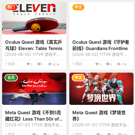
容，详情查看下方版本说明 【名
新增内容，详情查看下说明 【名
称】：The Boys 【类型】：射
称】：Puzzling Places 【类
热门
中文
击、格斗、剧情、动作 【平
型】：益智、拼图、休闲、趣味
台】：Quest 2、Quest Pro、Q
【平台】：Quest 2、Quest Pr
uest 3、Quest 3S（一体机版
o、Quest 3、Quest 3S（一体
本） 【联机】：单人离线 【大
机版本） 【联机】：单人离线
小】：2.7GB 【刷新】：90Hz
【大小】：60GB 【刷新】：90
【语言】：英语 【说明】：…
Hz 【语言】：多…
Oculus Quest 游戏《真实乒
Oculus Quest 游戏《守护者
乓球》Eleven: Table Tennis
前线》Guardians Frontline
[2026-08-02] 177VR 游戏平台
[2026-08-02] 177VR 游戏平台
游戏更新至 Eleven: Table Tenni
游戏更新至 Guardians Frontline
1 周前
1 周前
3
1
43.4k
0
0
2.5k
s 版本 【更新】：修复更新内
版本v1.10.0.23.517 【更新】：
容，详情查看下方版本说明 【名
修复更新内容，详情查看下方说
称】：Eleven: Table Tennis
明 【名称】：Guardians Frontli
会员
中文
【类型】：体育、运动、休闲、
ne 【类型】：动作、塔防、射
趣味 【平台】：Quest 2、Ques
击、飞行 【平台】：Quest 2、
t Pro、Quest 3、Quest 3S（一
Quest Pro、Quest 3、Quest 3
体机版本） 【联机】：单人离线
S（一体机版本） 【联机】：单
【大小】：717MB 【刷新】：90
人离线 【大小】：3.6GB 【刷
Hz 【语言…
新…
Meta Quest 游戏《不到5克
Meta Quest 游戏《梦境世
藏红花》Less Than 5Gr of
界》
Saffron
[2026-07-31] 177VR 游戏平台游
[2026-07-31] 177VR 游戏平台游
戏更新至 Less Than 5Gr of Saff
戏更新至 版本 【更新】：修复更
1 周前
1 周前
0
0
8
0
1
108