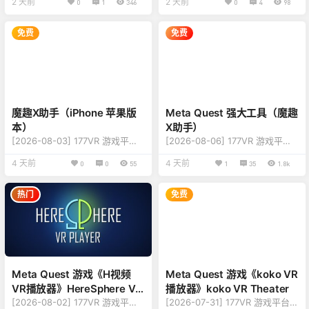
2 天前
2 天前
0
1
346
0
4
98
v1.1.1 【更新】：修复更新内容，
版本v1.0.5 【更新】：修复更新
详情查看下方说明 【名称】：魔
内容 【名称】：魔趣X助手 Mac
趣助手 【类型】：工具、推荐、
版本 【类型】：工具、必装、投
免费
免费
管理、效率 【平台】：小米手
屏、效率 【平台】：Mac OS、
机、三星手机、华为手机（最低
MacBook（需要系统15以上）
安卓系统 12） 【联机】：单人离
【联机】：单人离线 【大小】：1
线 【大小】：62MB 【语言】：
35MB 【语言】：多国语言 [中
中文 【说明】： 关于这款游戏
文、英语、繁体中文] 【说明】：
这个魔趣X助手 - Android 手机版
关于这款游戏 魔趣X助手 Mac 电
魔趣X助手（iPhone 苹果版
Meta Quest 强大工具（魔趣
本来啦，功能强大，…
脑版，美观、…
本）
X助手）
[2026-08-03] 177VR 游戏平台
[2026-08-06] 177VR 游戏平台
游戏更新至 iPhone 苹果版本 版
游戏更新至 魔趣X助手 版本v1.3.
4 天前
4 天前
0
0
55
1
35
1.8k
本v1.3 【更新】：大量更新内
4 【更新】：修复更新内容，详
容，详情查看下方说明 【名
情查看下方版本说明 【名称】：
称】：魔趣助手 【类型】：工
魔趣X助手 【类型】：工具、推
热门
免费
具、推荐、管理、效率 【平
荐、管理、效率 【平台】：Ques
台】：iOS系统（ios 15 及以上）
t 2、Quest Pro、Quest 3、Qu
【联机】：单人离线 【大小】：
est 3S（一体机版本） 【联
28MB 【语言】：中文、繁体中
机】：单人离线 【大小】：96M
文、日语、英语 【说明】： 关于
B 【语言】：多国语言（简体中
这款游戏 这个魔趣助手 IOS 苹果
文、繁体中文、英语、日语、俄
Meta Quest 游戏《H视频
Meta Quest 游戏《koko VR
手机版本来啦，功能超级强大的
语、德语、法语、西班牙…
VR播放器》HereSphere VR
播放器》koko VR Theater
管理…
Video Player
[2026-08-02] 177VR 游戏平台
[2026-07-31] 177VR 游戏平台游