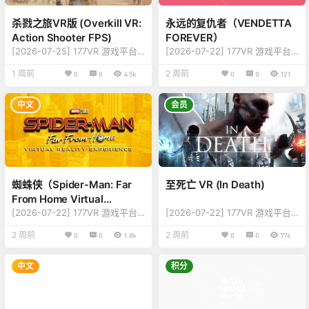
【游戏语言】：多国语言 【游戏
原生VR游戏（定…
介绍】： 关于这款…
杀戮之旅VR版 (Overkill VR:
永远的复仇者（VENDETTA
Action Shooter FPS)
FOREVER）
[2026-07-25] 177VR 游戏平台
[2026-07-22] 177VR 游戏平台
游戏更新至 Overkill VR: Action
游戏更新至 VENDETTA FOREVE
1 周前
2 周前
0
0
4.5k
0
0
121
Shooter FPS 版本 【更新内
R 版本 【好评指数】：7.2 【游戏
容】：修复新和改进更新，详情
名称】：VENDETTA FOREVER
查看下方版本说明 【好评指
【游戏类型】：射击、生存、恐
中文
会员
数】：8.0 【游戏名称】：Overk
怖、冒险、热门必玩 【游戏平
ill VR: Action Shooter FPS 【游
台】：HTC VIVE / Oculus / Valv
戏类型】：射击、动作 【游戏平
e Index / 所有电脑VR设备 【游
台】：HTC VIVE / Oculus / Valv
戏模式】：原生VR游戏（定位控
e Index / 所有电脑V…
制器） 【游戏联机】：单人离线
【游戏容量】：1.…
蜘蛛侠（Spider-Man: Far
至死亡 VR (In Death)
From Home Virtual
Reality）
[2026-07-22] 177VR 游戏平台
[2026-07-22] 177VR 游戏平台
游戏更新至 Spider-Man: Far Fr
游戏更新至 In Death 版本 【更
2 周前
2 周前
0
0
1.8k
0
0
776
om Home Virtual Reality 版本
新内容】：修复新和改进更新，
【更新内容】：修复新和改进更
详情查看下方版本说明 【好评指
新，详情查看下方版本说明 【好
数】：8.0 【游戏名称】：In Dea
中文
积分
评指数】：8.0 【游戏名称】：S
th 【游戏类型】：打架、趣味、
pider-Man: Far From Home Vir
动作、休闲 【游戏平台】：HTC
tual Reality 【游戏类型】：趣
VIVE / Oculus / Valve Index /