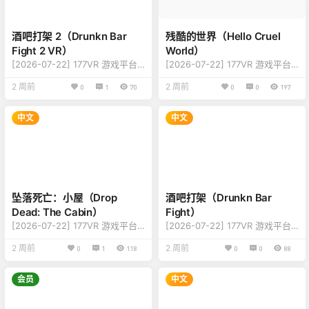
味、动作、休闲 【游戏平台】：
所有电脑VR设备 【游戏模式】：
HTC VIVE / Oculu…
原生VR游戏（定位控制器） 【游
戏联机】：单人离线 【游戏…
酒吧打架 2（Drunkn Bar
残酷的世界（Hello Cruel
Fight 2 VR）
World）
[2026-07-22] 177VR 游戏平台
[2026-07-22] 177VR 游戏平台
游戏更新至 Drunkn Bar Fight 2
游戏更新至 Hello Cruel World
2 周前
2 周前
0
1
70
0
0
197
VR 版本 【更新内容】：修复新
版本 【更新内容】：修复新和改
和改进更新，详情查看下方版本
进更新，详情查看下方版本说明
说明 【好评指数】：8.0 【游戏
【好评指数】：6.8 【游戏名
中文
中文
名称】：Drunkn Bar Fight 2 VR
称】：Hello Cruel World 【游戏
【游戏类型】：格斗、动作、沙
类型】：冒险、恐怖、益智 【游
盒 【游戏平台】：HTC VIVE / O
戏平台】：HTC VIVE / Oculus /
culus / Valve Index / 所有电脑V
Valve Index / 所有电脑VR设备
R设备 【游戏模式】：原生VR游
【游戏模式】：原生VR游戏（定
戏…
位控制器） …
坠落死亡：小屋（Drop
酒吧打架（Drunkn Bar
Dead: The Cabin）
Fight）
[2026-07-22] 177VR 游戏平台
[2026-07-22] 177VR 游戏平台
游戏更新至 Drop Dead: The Ca
游戏更新至 Drunkn Bar Fight 版
2 周前
2 周前
0
1
118
0
0
88
bin 版本 【版本更新】：更新正
本 【更新内容】：修复新和改进
式版内容，详情查看下方说明
更新，详情查看下方版本说明
【好评指数】：7.5 【游戏名
【好评指数】：8.0 【游戏名
会员
中文
称】：Drop Dead: The Cabin
称】：Drunkn Bar Fight 【游戏
【游戏类型】：动作、恐怖、射
类型】：打架、趣味、动作、休