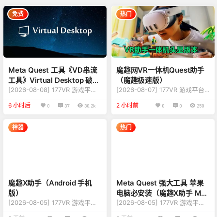
免费
热门
Meta Quest 工具《VD串流
魔趣网VR一体机Quest助手
工具》Virtual Desktop 破解
（魔趣极速版）
版
[2026-08-08] 177VR 游戏平台
[2026-08-07] 177VR 游戏平台
游戏更新至 Virtual Desktop 破
游戏更新至 魔趣极速版 版本v1.5.
6 小时后
2 小时前
0
37
30.2k
0
0
250
解版 版本v1.34.19.0 【更新】：
3 【更新】：修复更新内容，详
修复更新内容，新增支持USB数
情查看下方说明 【名称】：魔趣
据线串流 【名称】：Virtual Des
极速版 【类型】：工具、推荐、
神器
热门
ktop 【类型】：工具、串流、热
管理、效率 【平台】：Quest
门、免费下载 【平台】：Quest
2、Quest Pro、Quest 3、Ques
2、Quest Pro、Quest 3、Ques
t 3S（一体机版本） 【联机】：
t 3S（一体机版本） 【联机】：
单人离线 【大小】：63MB 【语
需要WIFI 【大小】：980MB
言】：多国语言[中文、英语、繁
【刷新…
体] 【说明】： 关于这款游戏 魔
魔趣X助手（Android 手机
Meta Quest 强大工具 苹果
趣极速版一款…
版）
电脑必安装（魔趣X助手 Mac
[2026-08-05] 177VR 游戏平台
版本）
[2026-08-05] 177VR 游戏平台
游戏更新至 Android 手机版 版本
游戏更新至 魔趣X助手 Mac版本