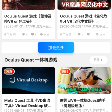
2、Quest Pro、Quest 3、Ques
【大小】：1.33GB 【刷新】：90
t 3S（一体机版本） 【游戏刷…
Hz 【…
Oculus Quest 游戏《使命召
Oculus Quest 游戏《生化危
唤VR or 包工头》
机4 VR 汉化中文版》
Contractors VR
[2026-01-31] 177VR 游戏平台游
Resident Evil 4
[2026-01-23] 177VR 游戏平台
戏更新至 Contractors VR 版本v
游戏更新至 Resident Evil 4 版本
6 个月前
6 个月前
9
0
84.9k
4
1
72.7k
3.9.181 【更新】：修复更新内
v2.3.203 【更新内容】：更新支
容，详情查看下方版本说明 【名
持魔趣X助手内存修改数据以及优
称】：Contractors VR 【类
化 【英文原名】：Resident Evil
加载更多
型】：枪战、生化、竞技、动
4 VR 【汉化名称】：生化危机 4
作、热门必玩 【平台】：Quest
【游戏类型】：3A大作、恐怖、
2、Quest Pro、Quest 3、Ques
动作、热门必玩 【游戏平台】：
Oculus Quest 一体机游戏
更多
t 3S（一体机版本） 【联机】：
Quest 2、Quest Pro、Quest
单人离线、多人联机 【刷新】：
3、Quest 3S（一体机版本）
90Hz 【大小】：10.…
【游戏刷新…
免费
热门
Meta Quest 工具《VD串流
魔趣网VR一体机Quest助手
工具》Virtual Desktop 破解
（魔趣极速版）
版
[2026-08-08] 177VR 游戏平台
[2026-08-07] 177VR 游戏平台