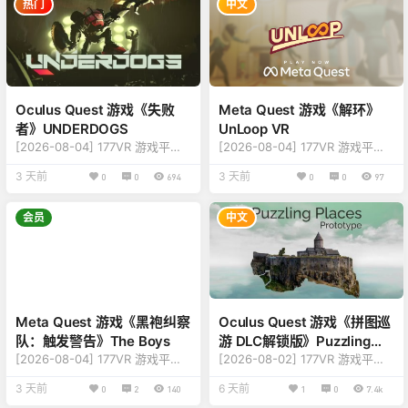
热门
中文
【类型】：冒险、故事、益智
型】：运动、模拟、趣味 【平
【平台】：Quest 2、Quest Pr
台】：Quest 2、Quest Pro、Q
o、Quest 3、Quest 3S（一体
uest 3、Quest 3S（一体机版
机版本） 【联机】：单人离线
本） 【联机】：单人离线 【大
【大小】：7.2GB 【刷新】：90
小】：398MB 【刷新】：90Hz
Hz…
【语言】：多国语言[中…
Oculus Quest 游戏《失败
Meta Quest 游戏《解环》
者》UNDERDOGS
UnLoop VR
[2026-08-04] 177VR 游戏平台
[2026-08-04] 177VR 游戏平台
游戏更新至 UNDERDOGS 版本v
游戏更新至 UnLoop VR 版本v1.1.
3 天前
3 天前
0
0
694
0
0
97
1.5.0.12010.12010 【更新】：修
5.1237.1237 【更新】：修复更新
复更新内容，详情查看下方版本
内容，详情查看下方版本说明
说明 【名称】：失败者 【类
【名称】：UnLoop VR 【类
会员
中文
型】：动作、格斗、冒险、角色
型】：射击游戏、益智、动作、
【平台】：Quest 2、Quest Pr
冒险 【平台】：Quest 2、Ques
o、Quest 3、Quest 3S（一体
t Pro、Quest 3、Quest 3S（一
机版本） 【联机】：单人离线
体机版本） 【联机】：单人离线
【大小】：1.6GB 【刷新】：90
【大小】：744MB 【刷新】：90
Hz 【语言】：多国语言（包含
Hz 【语言】：多国…
Meta Quest 游戏《黑袍纠察
Oculus Quest 游戏《拼图巡
中…
队：触发警告》The Boys
游 DLC解锁版》Puzzling
[2026-08-04] 177VR 游戏平台
Places
[2026-08-02] 177VR 游戏平台
游戏更新至 The Boys 版本v1.1.0.
游戏更新至 Puzzling Places 版
3 天前
6 天前
0
2
140
1
0
7.4k
345.345 【更新】：修复更新内
本v2.9.821 【版本】：更新DLC