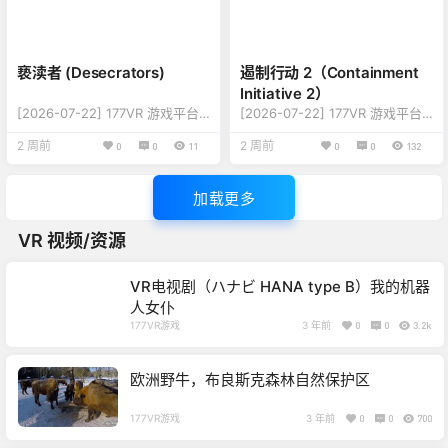
击 【游戏平台】：HTC VIVE / O
闲 【游戏平台】：HTC VIVE / O
culus / Valve Index / 所有电脑V
culus / Valve Index / 所有电脑V
R设备 【游戏模式】：原生VR
R设备 【游戏模式】：原生VR游
（定位控制器）…
戏（定位控制器）…
亵渎者 (Desecrators)
遏制行动 2（Containment
Initiative 2）
[2026-07-22] 177VR 游戏平台
[2026-07-22] 177VR 游戏平台
游戏更新至 Desecrators 版本
游戏更新至 Containment Initiati
2 周前
2 周前
0
0
11
0
0
132
【更新内容】：修复新和改进更
ve 2 版本 【更新内容】：修复新
新，详情查看下方版本说明 【好
和改进更新，详情查看下方版本
评指数】：8.0 【游戏名称】：D
说明 【好评指数】：8.0 【游戏
加载更多
esecrators 【游戏类型】：动
名称】：Kebab Simulator VR
作、射击 【游戏平台】：HTC VI
【游戏类型】：打架、趣味、动
VR 视频/资源
VE / Oculus / Valve Index / 所
作、休闲 【游戏平台】：HTC VI
有电脑VR设备 【游戏模式】：原
VE / Oculus / Valve Index / 所
生VR游戏（定位控制器） 【游戏
有电脑VR设备 【游戏模式】：原
VR电视剧（ハナビ HANA type B）我的机器
联机】：单人离线 【游戏…
生V…
人女仆
177VR游戏
3 年前
0
0
3.2k
欧洲野牛，布良斯克森林自然保护区
177VR游戏
3 年前
0
0
700