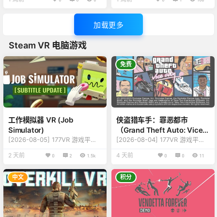
ron 版本v1.18.42.535 【版
新内容，详情查看下方版本说明
本】：修复更新内容，详情查看
【名称】：梦境世界 【类型】：
下说明 【名称】：Less Than 5
射击、街机、动作 【平台】：Qu
加载更多
Gr of Saffron 【类型】：趣味、
est 2、Quest Pro、Quest 3、
模拟 【平台】：Quest 2、Ques
Quest 3S（一体机版本） 【联
Steam VR 电脑游戏
t Pro、Quest 3、Quest 3S（一
机】：需要网络 【大小】：3.5G
体机版本） 【联机】：单人离线
B 【刷新】：90Hz 【语言】：多
【大小】：487MB 【刷…
国语言（包含中文） 【说明】：
免费
关于这款游戏 梦境世界是一款超
高人气虚拟现…
工作模拟器 VR (Job
侠盗猎车手：罪恶都市
Simulator)
（Grand Theft Auto: Vice
[2026-08-05] 177VR 游戏平台
City）
[2026-08-04] 177VR 游戏平台
游戏更新至 Job Simulator 版本
游戏更新至 Grand Theft Auto:
2 天前
4 天前
0
2
1.5k
0
0
11
【游戏名称】：Job Simulator
Vice City 版本 【好评指数】：7.
【游戏类型】：模拟、趣味 【游
2 【游戏名称】：Grand Theft A
戏平台】：HTC VIVE / Oculus /
uto: Vice City（第三方） 【游戏
中文
积分
Valve Index / 所有电脑VR设备
类型】：射击、生存、恐怖、冒
【游戏模式】：原生VR游戏（定
险、免费下载 【游戏平台】：HT
位控制器） 【游戏联机】：单人
C VIVE / Oculus / Valve Index /
离线 【游戏容量】：806MB
所有电脑VR设备 【游戏模式】：