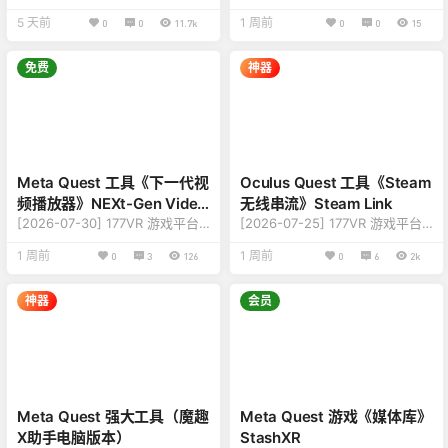
游戏更新至 HereSphere VR Vid
戏更新至 koko VR Theater 版本
5 天前
1 周前
0
0
11.7k
0
0
15
eo Player 版本v0.12.3.30 【版
v2026.1.9.260109 【名称】：修
本】：修复更新内容，详情查看
复更新内容，详情查看下方版本
下说明 【名称】：HereSphere
说明 【名称】：koko VR Theat
免费
神器
VR Video Player 【类型】：播
er 【类型】：播放器、免费下载
放器、VR视频、工具、免费下载
【平台】：Quest 2、Quest Pr
【平台】：Quest 2、Quest Pr
o、Quest 3、Quest 3S（一体
o、Quest 3、Quest 3S（一体
机版本） 【联机】：单人离线
机版本） 【联机】：在线、离
【刷新】：90Hz 【大小】：82
线…
MB 【…
Meta Quest 工具《下一代视
Oculus Quest 工具《Steam
频播放器》NEXt-Gen Video
无线串流》Steam Link
Player
[2026-07-30] 177VR 游戏平台
[2026-07-25] 177VR 游戏平台
游戏更新至 NEXt-Gen Video Pl
游戏更新至 Steam Link 版本v2.
1 周前
1 周前
0
3
126
0
6
2k
ayer 版本v1.1.0.0.195 【版
0.22 【更新】：修复更新内容，
本】：修复更新内容，详情查看
详情查看下方版本说明 【名
下说明 【名称】：NEX | NEXt-G
称】：Steam Link 【类型】：串
神器
会员
en Video Player 【类型】：播放
流、热门、必装、实用、免费下
器、工具、趣味、免费下载 【平
载 【平台】：Quest、Quest
台】：Quest 2、Quest Pro、Q
2、Quest 3、Quest 3S、Quest
uest 3、Quest 3S（一体机版
Pro（一体机版本） 【联机】：
本） 【联机】：单人离线 【大
单人离线 【大小】：50MB 【刷
小】…
新】：90Hz 【语言】：多…
Meta Quest 强大工具（魔趣
Meta Quest 游戏《媒体库》
X助手电脑版本）
StashXR