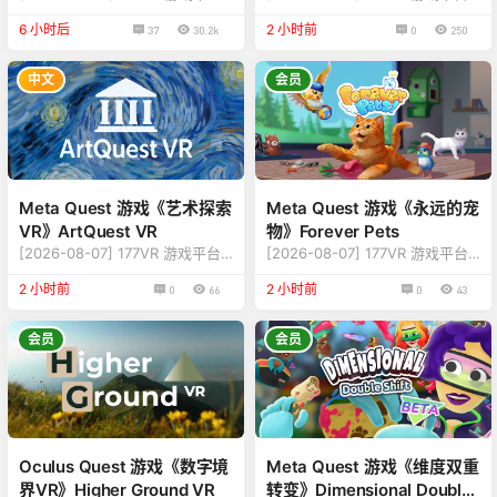
游戏更新至 Virtual Desktop 破
游戏更新至 魔趣极速版 版本v1.5.
6 小时后
2 小时前
37
30.2k
0
250
解版 版本v1.34.19.0 【更新】：
3 【更新】：修复更新内容，详
修复更新内容，新增支持USB数
情查看下方说明 【名称】：魔趣
据线串流 【名称】：Virtual Des
极速版 【类型】：工具、推荐、
中文
会员
ktop 【类型】：工具、串流、热
管理、效率 【平台】：Quest
门、免费下载 【平台】：Quest
2、Quest Pro、Quest 3、Ques
2、Quest Pro、Quest 3、Ques
t 3S（一体机版本） 【联机】：
t 3S（一体机版本） 【联机】：
单人离线 【大小】：63MB 【语
需要WIFI 【大小】：980MB
言】：多国语言[中文、英语、繁
【刷新…
体] 【说明】： 关于这款游戏 魔
Meta Quest 游戏《艺术探索
Meta Quest 游戏《永远的宠
趣极速版一款…
VR》ArtQuest VR
物》Forever Pets
[2026-08-07] 177VR 游戏平台
[2026-08-07] 177VR 游戏平台
游戏更新至 ArtQuest VR 版本v1.
游戏更新至 Forever Pets 版本v
2 小时前
2 小时前
0
66
0
43
5.7.73 【更新】：修复更新内
0.9.04.904 【更新】：修复更新
容，详情查看下方版本说明 【名
内容，详情查看下方版本说明
称】：ArtQuest VR 【类型】：
【名称】：Forever Pets 【类
会员
会员
旅游探索、学习、创造力 【平
型】：沙盒、模拟 【平台】：Qu
台】：Quest 2、Quest Pro、Q
est 2、Quest Pro、Quest 3、
uest 3、Quest 3S（一体机版
Quest 3S（一体机版本） 【联
本） 【联机】：单人离线 【大
机】：需要网络 【大小】：489
小】：224MB 【刷新】：90Hz
MB 【刷新】：90Hz 【语言】：
【语言】：多国语言[中文…
英语 【说明】： …
Oculus Quest 游戏《数字境
Meta Quest 游戏《维度双重
界VR》Higher Ground VR
转变》Dimensional Double