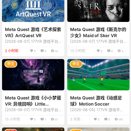
Meta Quest 游戏《艺术探索
Meta Quest 游戏《斯克尔的
VR》ArtQuest VR
少女》Maid of Sker VR
[2026-08-07] 177VR 游戏平台
[2026-08-07] 177VR 游戏平台
游戏更新至 ArtQuest VR 版本v1.
游戏更新至 Maid of Sker VR 版
2 小时前
15 小时前
0
0
66
0
0
4
5.7.73 【更新】：修复更新内
本v1.19.23.11 【更新】：修复更
容，详情查看下方版本说明 【名
新内容，详情查看下方版本说明
称】：ArtQuest VR 【类型】：
【名称】：Maid of Sker VR
中文
中文
旅游探索、学习、创造力 【平
【类型】：冒险、生存 【平
台】：Quest 2、Quest Pro、Q
台】：Quest 2、Quest Pro、Q
uest 3、Quest 3S（一体机版
uest 3、Quest 3S（一体机版
本） 【联机】：单人离线 【大
本） 【联机】：单人离线 【大
小】：224MB 【刷新】：90Hz
小】：2.5GB 【刷新】：90Hz
【语言】：多国语言[中文…
【语言】：多国语…
Meta Quest 游戏《小小梦魇
Meta Quest 游戏《动感足
VR: 异境回响》Little
球》Motion Soccer
Nightmares VR
[2026-08-07] 177VR 游戏平台
[2026-08-05] 177VR 游戏平台
游戏更新至 Little Nightmares V
游戏更新至 Motion Soccer 版本
15 小时前
3 天前
0
1
61
0
0
491
R 版本v1.0.31.27 【版本】：修复
v1.18.49.542 【版本】：修复更
更新内容，详情查看下说明 【名
新内容，详情查看下说明 【名
称】：Little Nightmares VR
称】：Motion Soccer 【类