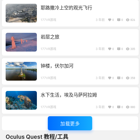
耶路撒冷上空的观光飞行
177VR游戏
3 年前
0
0
826
岩层之旅
177VR游戏
3 年前
0
0
305
钟楼，伏尔加河
177VR游戏
3 年前
0
0
358
水下生活，埃及马萨阿拉姆
177VR游戏
3 年前
0
0
880
加载更多
Oculus Quest 教程/工具