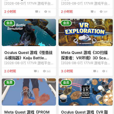
[2026-08-07] 177VR 游戏平台
Shift
[2026-08-07] 177VR 游戏平台
游戏更新至 Higher Ground VR
游戏更新至 Dimensional Double
2 小时前
2 小时前
0
78
0
109
版本v2.0.0.70 【更新】：修复更
Shift 版本v1.14.81190.18292
新内容，详情查看下方版本说明
【版本】：修复更新内容，详情
【名称】：Higher Ground VR
查看下说明 【名称】：Dimensio
会员
会员
【类型】：桌游、聚会、派对
nal Double Shift 【类型】：射
【平台】：Quest 2、Quest Pr
击、动作 【平台】：Quest 2、
o、Quest 3、Quest 3S（一体
Quest Pro、Quest 3、Quest 3
机版本） 【联机】：需要网络
S（一体机版本） 【联机】：需
【大小】：475MB 【刷新】：90
要网络 【刷新】：90H…
Hz 【语言】：…
Oculus Quest 游戏《怪兽战
Meta Quest 游戏《3D扫描
斗模拟器》Kaiju Battle
探索者：VR环境》3D Scan
Simulator
[2026-08-07] 177VR 游戏平台
Explorer: VR Environments
[2026-08-07] 177VR 游戏平台
游戏更新至 Kaiju Battle Simulat
游戏更新至 3D Scan Explorer: V
2 小时前
3 小时前
0
565
0
9
or 版本v0.7.1.196 【更新】：修
R Environments 版本v0.2.0.2
复更新内容，详情查看底部说明
【更新】：修复更新内容，详情
【名称】：怪兽战斗模拟器 【类
查看下方版本说明 【名称】：3D
免费
会员
型】：动作、模拟、格斗、动作
Scan Explorer: VR Environmen
【平台】：Quest、Quest 2、Q
ts 【类型】：旅游、探索 【平
uest Pro、Quest 3、Quest 3S
台】：Quest 2、Quest Pro、Q
（一体机版本） 【大小】：253
uest 3、Quest 3S（一体机版
MB 【刷新】：90Hz 【语言】：
本） 【联机】：单…
英语 【说…
Meta Quest 游戏《PROM
Oculus Quest 游戏《VR 鼓