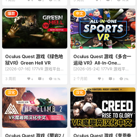
ng Fu 版本v2.2.9.514 【更
本v1.2.3.681 【更新】：修复性
新】：修复更新内容，详情查看
更新内容 【名称】：RUINSMAG
下方说明 【名称】：Dragon Fis
US VR 【类型】：动作、角色、
爆款
中文
t: VR Kung Fu 【类型】：格
日漫、冒险 【平台】：Quest
斗、功夫、动作 【平台】：Ques
2、Quest Pro、Quest 3、Ques
t 2、Quest Pro、Quest 3、Qu
t 3S（一体机版本） 【联机】：
est 3S（一体机版本） 【联
单人离线 【大小】：3.3GB 【刷
机】：单人离线 【大小】：2.2G
新】：90Hz 【语言】：日语、英
B 【刷…
语 【说明】： …
Oculus Quest 游戏《绿色地
Oculus Quest 游戏《多合一
狱VR》Green Hell VR
运动 VR》All-In-One
[2026-07-16] 177VR 游戏平台游
Sports VR
[2026-05-24] 177VR 游戏平台
戏更新至 Green Hell VR 版本v2.
游戏更新至 All-In-One Sports V
3 周前
2 个月前
4
0
18.7k
3
0
29k
4.1.10069 【版本】：修复更新内
R 版本v1.9.0.100 【更新】：修
容，详情查看下说明 【名称】：
复更新内容，详情查看下方版本
Green Hell VR 【类型】：生
说明 【名称】：All-In-One Spor
汉化
汉化
存、狩猎、角色、动作、热门必
ts VR 【类型】：合集、模拟、动
玩 【平台】：Quest 2、Quest
作、趣味 【平台】：Quest 2、
Pro、Quest 3、Quest 3S（一
Quest Pro、Quest 3、Quest 3
体机版本） 【联机】：单人离线
S（一体机版本） 【联机】：单
【大小】：2.74GB 【刷新】：9
人离线、多人联机 【大小】：83
0Hz 【语…
0M…
Oculus Quest 游戏《攀岩2 /
Oculus Quest 游戏《奎恩拳