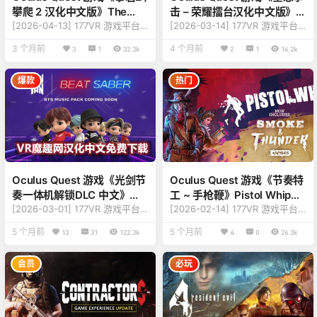
攀爬 2 汉化中文版》The
击 – 荣耀擂台汉化中文版》
Climb 2
[2026-04-13] 177VR 游戏平台
Creed: Rise to Glory
[2026-03-14] 177VR 游戏平台
游戏更新至 The Climb 2 版本v2.
游戏更新至 Creed: Rise to Glor
3 个月前
4 个月前
3
1
32.3k
2
1
16.2k
2.974 【更新说明】：修复更新
y 版本v1.299994 【更新说
内容 【英文原名】：The Climb
明】：修复闪退问题，现在可以
2 【汉化名称】：攀岩2 / 攀爬 2
正常打开 【英文原名】：Creed:
爆款
热门
【游戏类型】：惊险、刺激、动
Rise to Glory 【汉化名称】：奎
作、冒险 【游戏平台】：Ques
恩拳击 - 荣耀擂台 【游戏类
t、Quest 2、Quest Pro、Ques
型】：拳击、擂台、格斗、动作
t 3、Quest 3S（一体机版本）
【游戏平台】：Quest、Quest
【游戏刷新】：90Hz 【游戏大
2、Quest 3、Quest Pro（一体
小】：4.2G…
机版本） 【游戏…
Oculus Quest 游戏《光剑节
Oculus Quest 游戏《节奏特
奏一体机解锁DLC 中文》
工 ~ 手枪鞭》Pistol Whip
Beat Saber 汉化版
[2026-03-01] 177VR 游戏平台
VR
[2026-02-14] 177VR 游戏平台
游戏更新至 Beat Saber 汉化版
游戏更新至 Pistol Whip VR 版本
5 个月前
5 个月前
13
31
122.3k
4
0
26.3k
版本v1.42.2 【版本更新】：大量
v1.5.65.209.2104 【更新】：修
修复更新内容，以及新增DLC歌
复更新内容，详情查看下方版本
曲，详情参考下方版本说明 【英
说明 【名称】：Pistol Whip
会员
必玩
文原名】：Beat Saber 【汉化名
【类型】：节奏、枪战、动作、
称】：光剑节奏 【游戏类型】：
刺激 【平台】：Quest 2、Ques
音乐、节奏、爆款、热门必玩、
t Pro、Quest 3、Quest 3S（一
免费下载 【游戏平台】：Quest
体机版本） 【联机】：单人离线