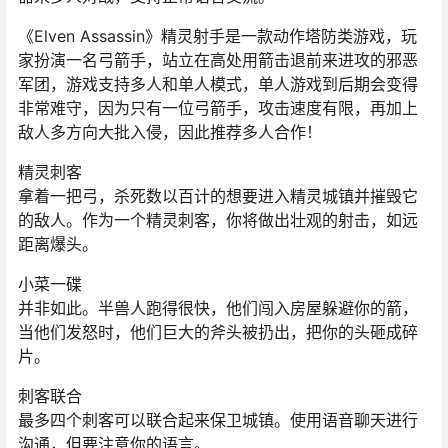
《Elven Assassin》精灵射手是一款动作塔防类游戏，玩
家扮演一名弓箭手，站立在高处用箭击退前来进攻的邪恶
军团，游戏支持多人和单人模式，单人游戏到后期会变得
非常难守，因为只有一位弓箭手，攻击速度有限，再加上
敌人多方向大批入侵，因此推荐多人合作！
精灵刺客
拿着一把弓，杀死数以百计的想要进入精灵城镇并摧毁它
的敌人。作为一个精灵刺客，你将做出壮观的射击，如远
距离爆头。
小菜一碟
并非如此。半兽人跑得很快，他们闯入房屋躲避你的箭，
当他们发怒时，他们巨大的斧头被扔出，把你的头砸成碎
片。
刺客联合
最多四个刺客可以联合起来保卫城镇。使用语音聊天进行
沟通，但要注意你的语言。