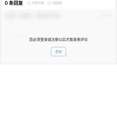
0 条回复
文章作者
管理员
A
M
欢迎您，新朋友，感谢参与互动！
确认修改
您必须登录或注册以后才能发表评论
登录
首页
新球
积分
搜索
菜单
客服
表情
提交
暂无讨论，说说你的看法吧
Copyright © 2026
妖气VR魔趣官网