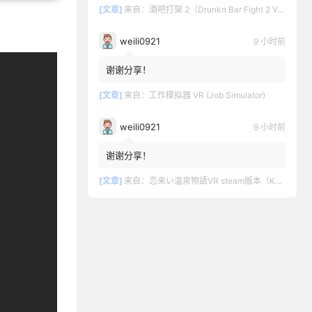
[文章]
来自：
酒吧打架 2（Drunkn Bar Fight 2 VR）
weili0921
9 小时前
谢谢分享！
[文章]
来自：
工作模拟器 VR (Job Simulator)
weili0921
9 小时前
谢谢分享！
[文章]
来自：
恋来い温泉物語VR steam版本（KoiKoiMonogatari VR）