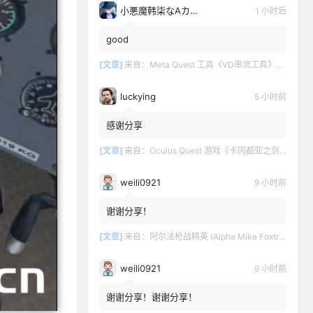
小悪魔韩柒なAカップ魅
1 小时后
good
[文章]
来自：
Meta Quest 工具《VD串流工具》Virtual Desktop 破解版
luckying
5 小时前
感谢分享
[文章]
来自：
Oculus Quest 游戏《卡冈都亚之剑》Swords of Gargantua
weili0921
9 小时前
谢谢分享！
[文章]
来自：
阿尔法枪战精英 (Alpha Mike Foxtrot VR – AMF VR)
weili0921
9 小时前
谢谢分享！谢谢分享！