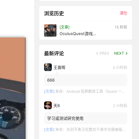
浏览历史
清空
[文章]
16 秒前
OculusQuest游戏
《NextGenHelicopterSimulator》直
升机模拟
最新评论
PREV
NEXT
王晋晖
3 小时后
666
[文章]
来自：
Android 投屏翻译工具（Quest 一键投屏和翻译）
天6
2 小时后
学习或测试研究使用
[文章]
来自：
光剑节奏汉化整合千首中文歌曲版（Beat Saber VR）全DLC解锁懒人带自定义歌曲版