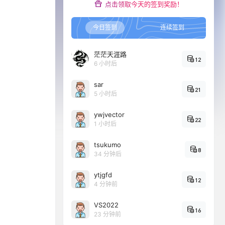
点击领取今天的签到奖励！
今日签到
连续签到
茫茫天涯路
12
6 小时后
sar
21
5 小时后
ywjvector
22
1 小时后
tsukumo
8
34 分钟后
ytjgfd
12
4 分钟前
VS2022
16
23 分钟前