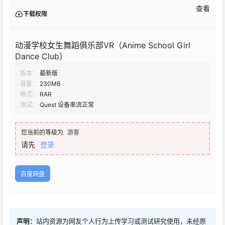
查看
下载权限
动漫学校女生舞蹈俱乐部VR（Anime School Girl
Dance Club）
版本：
最新版
容量：
230MB
格式：
RAR
测试：
Quest 设备串流正常
您当前的等级为
游客
请先
登录
百度网盘
声明：
站内资源为网友个人行为上传学习或测试研究使用，未经原