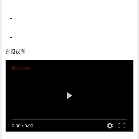
预览视频
0:00
/
0:00