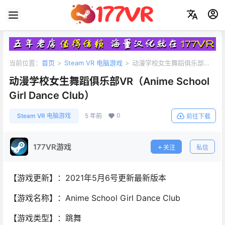
当前位置：
首页
>
Steam VR 电脑游戏
>
动漫学校女生舞蹈俱乐部
VR（Anime School Girl Dance Club）
动漫学校女生舞蹈俱乐部VR（Anime School
Girl Dance Club）
0
Steam VR 电脑游戏
5 年前
前往下载
177VR游戏
关注
私信
【游戏更新】：2021年5月6号更新最新版本
【游戏名称】：Anime School Girl Dance Club
【游戏类型】：跳舞