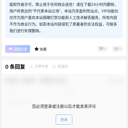
版权作者许可，禁止用于任何商业途径！请在下载24小时内删除，
用户所表达的“不代表本站立场”，本站为非盈利性站点，VIP功能仅
仅作为用户喜欢本站捐赠打赏功能和人工技术解答服务，所有内容
不作为商业行为。如若本站内容侵犯了原著者的合法权益，可联系
我们进行处理删除。
0
0
海报分享
收藏
0 条回复
文章作者
管理员
A
M
欢迎您，新朋友，感谢参与互动！
确认修改
您必须登录或注册以后才能发表评论
登录