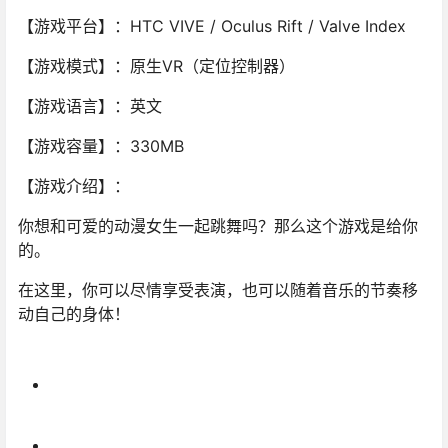
【游戏平台】：HTC VIVE / Oculus Rift / Valve Index
【游戏模式】：原生VR（定位控制器）
【游戏语言】：英文
【游戏容量】：330MB
【游戏介绍】：
你想和可爱的动漫女生一起跳舞吗？那么这个游戏是给你
的。
在这里，你可以尽情享受表演，也可以随着音乐的节奏移
动自己的身体！