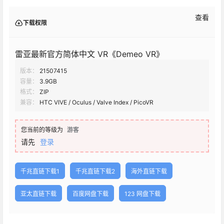
查看
下载权限
雷亚最新官方简体中文 VR《Demeo VR》
版本：
21507415
容量：
3.9GB
格式：
ZIP
兼容：
HTC VIVE / Oculus / Valve Index / PicoVR
您当前的等级为
游客
请先
登录
千兆直链下载1
千兆直链下载2
海外直链下载
亚太直链下载
百度网盘下载
123 网盘下载