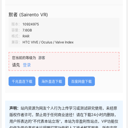
默者 (Sairento VR)
版本：
10924975
容量：
7.6GB
格式：
RAR
兼容：
HTC VIVE / Oculus / Valve Index
您当前的等级为
游客
请先
登录
千兆直连下载
海外直连下载
百度网盘下载
声明：
站内资源为网友个人行为上传学习或测试研究使用，未经原
版权作者许可，禁止用于任何商业途径！请在下载24小时内删除，
用户所表达的“不代表本站立场”，本站为非盈利性站点，VIP功能仅
仅作为用户喜欢本站捐赠打赏功能和人工技术解答服务，所有内容