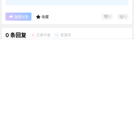
0
0
海报分享
收藏
0 条回复
文章作者
管理员
A
M
欢迎您，新朋友，感谢参与互动！
确认修改
首页
新球
积分
搜索
菜单
客服
您必须登录或注册以后才能发表评论
登录
表情
提交