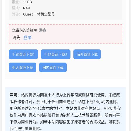
容量：
1.1GB
格式：
RAR
兼容：
Quest 一体机全型号
您当前的等级为
游客
请先
登录
千兆直链下载1
千兆直链下载2
海外直链下载
亚太直链下载
国内直连下载
声明：
站内资源为网友个人行为上传学习或测试研究使用，未经原
版权作者许可，禁止用于任何商业途径！请在下载24小时内删除，
用户所表达的“不代表本站立场”，本站为非盈利性站点，VIP功能仅
仅作为用户喜欢本站捐赠打赏功能和人工技术解答服务，所有内容
不作为商业行为。如若本站内容侵犯了原著者的合法权益，可联系
我们进行处理删除。