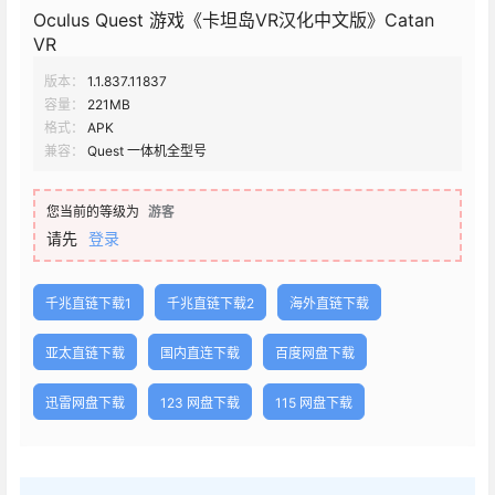
Oculus Quest 游戏《卡坦岛VR汉化中文版》Catan
VR
版本：
1.1.837.11837
容量：
221MB
格式：
APK
兼容：
Quest 一体机全型号
您当前的等级为
游客
请先
登录
千兆直链下载1
千兆直链下载2
海外直链下载
亚太直链下载
国内直连下载
百度网盘下载
迅雷网盘下载
123 网盘下载
115 网盘下载