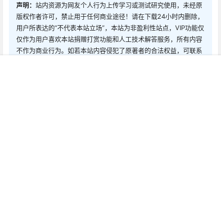
声明：
站内资源为网友个人行为上传学习或测试研究使用，未经原
版权作者许可，禁止用于任何商业途径！请在下载24小时内删除，
用户所表达的“不代表本站立场”，本站为非盈利性站点，VIP功能仅
仅作为用户喜欢本站捐赠打赏功能和人工技术解答服务，所有内容
不作为商业行为。如若本站内容侵犯了原著者的合法权益，可联系
我们进行处理删除。
首页
新球
积分
搜索
菜单
客服
0
0
海报分享
收藏
0 条回复
文章作者
管理员
A
M
欢迎您，新朋友，感谢参与互动！
确认修改
您必须登录或注册以后才能发表评论
登录