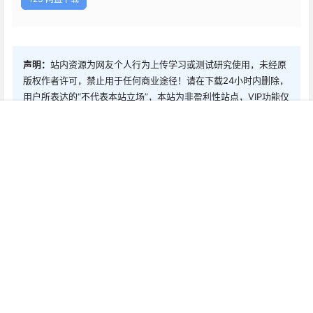
声明：
站内资源为网友个人行为上传学习或测试研究使用，未经原
版权作者许可，禁止用于任何商业途径！请在下载24小时内删除，
用户所表达的“不代表本站立场”，本站为非盈利性站点，VIP功能仅
仅作为用户喜欢本站捐赠打赏功能和人工技术解答服务，所有内容
首页
新球
积分
搜索
菜单
客服
不作为商业行为。如若本站内容侵犯了原著者的合法权益，可联系
我们进行处理删除。
0
0
海报分享
收藏
0 条回复
文章作者
管理员
A
M
欢迎您，新朋友，感谢参与互动！
确认修改