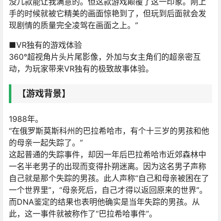
没几款能让我满意的。但这款游戏颠覆了这一印象。刚上
手的时候就被它精美的画面惊艳到了，但玩到后面就会发
现剧情的质量完全凌驾在画面之上。”
■VR独有的游戏体验
360°超视角片头片尾影像，外加与女主角们的超亲密互
动，为玩家带来VR独有的极致故事体验。
【游戏背景】
1988年。
“在俄罗斯莫斯科州的巴拉希哈市，有个十三岁的男孩和他
的母亲一起失踪了。”
这起普通的失踪事件，却因一年后巴拉希哈市近郊森林中
一名半老男子的出现而变得扑朔迷离。因为这名男子声称
自己就是那个失踪的男孩。此人声称“自己和母亲被困在了
一个世界里”，“母亲死后，自己才得以返回原来的世界”。
而DNA鉴定的结果也表明他确实是当年失踪的男孩。从
此，这一事件就被称作了“巴拉希哈事件”。