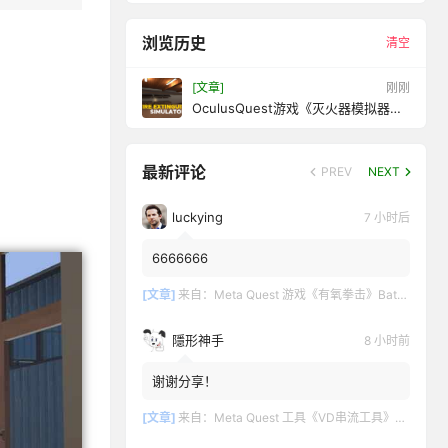
浏览历史
清空
[文章]
11 秒前
OculusQuest游戏《灭火器模拟器》
FireExtinguisherSimulator
最新评论
PREV
NEXT
luckying
7 小时后
6666666
[文章]
来自：
Meta Quest 游戏《有氧拳击》Battle Fit: VR Cardio Boxing
隱形神手
8 小时前
谢谢分享！
[文章]
来自：
Meta Quest 工具《VD串流工具》Virtual Desktop 破解版