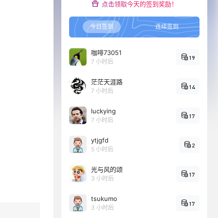
点击领取今天的签到奖励！
今日签到
连续签到
咖啡73051
19
7 小时后
茫茫天涯路
14
7 小时后
luckying
17
7 小时后
ytjgfd
2
5 小时后
光与风的颂
17
3 小时后
tsukumo
17
3 小时后