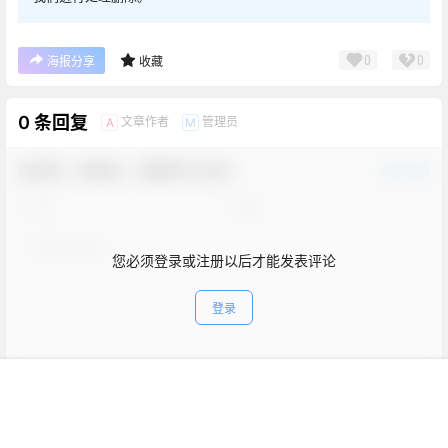
0
0
海报分享
收藏
0 条回复
文章作者
管理员
A
M
欢迎您，新朋友，感谢参与互动！
确认修改
您必须登录或注册以后才能发表评论
登录
首页
新球
积分
搜索
菜单
客服
表情
提交