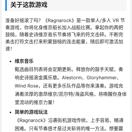
关于这款游戏
准备好摇滚了吗？《Ragnarock》是一款单人/多人 VR 节
奏游戏，你将化身维京船长加入战船比赛。拿起你的两把
鼓槌，随着史诗维京音乐节奏将飞来的符文击碎。不断完
美击打符文击打来积累鼓槌的连击能量，随后即可激活加
速！
维京音乐
甄选曲目列表将会定期更新。释放你的鼓手天赋，奏
响史诗摇滚金属乐章。Alestorm、Gloryhammer、
Wind Rose，还有更多乐队作品等你来演奏。游戏充
满着浓厚的激昂维京/凯尔特/海盗风格，将唤醒你身体
里流动的维京力量！
简单的游戏玩法
《Ragnarock》沿袭街机游戏传统，上手容易、精通
困难。只有节奏感才是过关斩将的唯一方法。想要赢