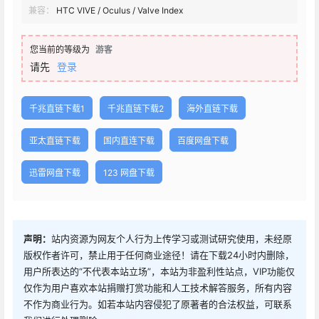
兼容：
HTC VIVE / Oculus / Valve Index
您当前的等级为
游客
请先
登录
千兆直链下载1
千兆直链下载2
海外直链下载
亚太直链下载
国内直连下载
百度网盘下载
迅雷网盘下载
123 网盘下载
声明：
站内资源为网友个人行为上传学习或测试研究使用，未经原
版权作者许可，禁止用于任何商业途径！请在下载24小时内删除，
用户所表达的“不代表本站立场”，本站为非盈利性站点，VIP功能仅
仅作为用户喜欢本站捐赠打赏功能和人工技术解答服务，所有内容
不作为商业行为。如若本站内容侵犯了原著者的合法权益，可联系