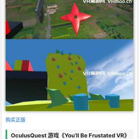
购买正版
OculusQuest 游戏
《You’ll Be Frustated VR》