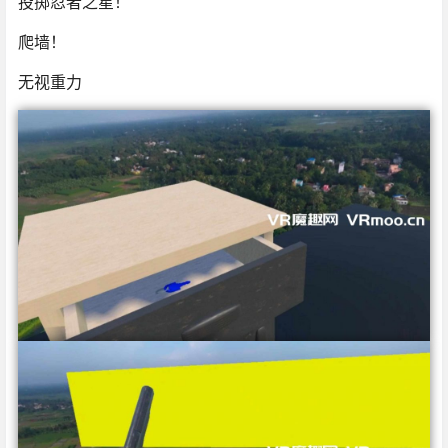
投掷忍者之星！
爬墙！
无视重力