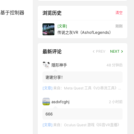
或基于控制器
浏览历史
清空
[文章]
刚刚
传说之灰VR（AshofLegends）
最新评论
PREV
NEXT
隱形神手
48 分钟后
谢谢分享！
[文章]
来自：
Meta Quest 工具《VD串流工具》Virtual Desktop 破解版
asdxfcghj
2 小时前
666
[文章]
来自：
Oculus Quest 游戏《抖音VR直播》