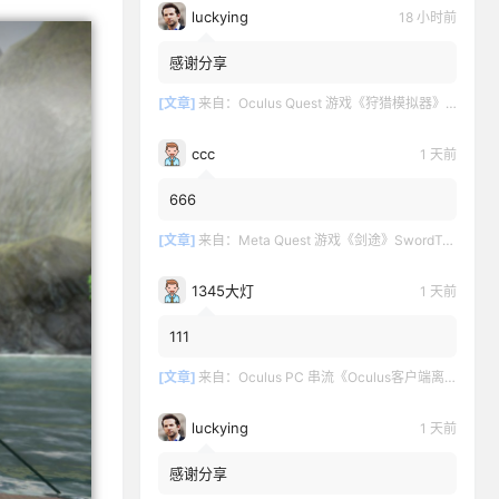
luckying
18 小时前
感谢分享
[文章]
来自：
Oculus Quest 游戏《狩猎模拟器》Hunting Simulator
ccc
1 天前
666
[文章]
来自：
Meta Quest 游戏《剑途》SwordTrip
1345大灯
1 天前
111
[文章]
来自：
Oculus PC 串流《Oculus客户端离线版》最新版下载
luckying
1 天前
感谢分享