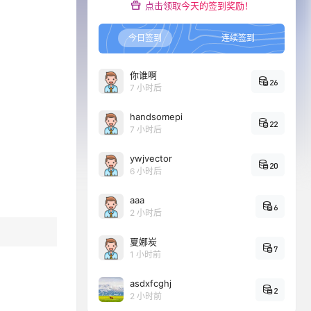
点击领取今天的签到奖励！
今日签到
连续签到
你谁啊
26
7 小时后
handsomepi
22
7 小时后
ywjvector
20
6 小时后
aaa
6
2 小时后
夏娜炭
7
1 小时前
asdxfcghj
2
2 小时前