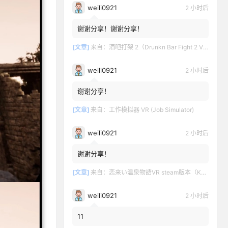
weili0921
2 小时后
谢谢分享！谢谢分享！
[文章]
来自：
酒吧打架 2（Drunkn Bar Fight 2 VR）
weili0921
2 小时后
谢谢分享！
[文章]
来自：
工作模拟器 VR (Job Simulator)
weili0921
2 小时后
谢谢分享！
[文章]
来自：
恋来い温泉物語VR steam版本（KoiKoiMonogatari VR）
weili0921
2 小时后
11