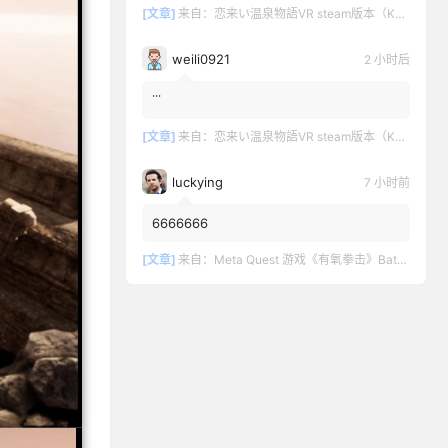
[文章]
来自：
恋来い温泉物語VR steam版本（KoiKoiMonogatari VR）
weili0921
2 小时后
˙˙˙
[文章]
来自：
恋来い温泉物語VR steam版本（KoiKoiMonogatari VR）
luckying
7 小时前
6666666
[文章]
来自：
Meta Quest 游戏《有氧拳击》Battle Fit: VR Cardio Boxing