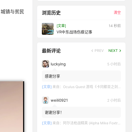
。城镇与贫民
浏览历史
清空
[文章]
16 秒前
VR中东战场伤痕记事
最新评论
PREV
NEXT
luckying
5 小时后
感谢分享
[文章]
来自：
Oculus Quest 游戏《卡冈都亚之剑》Swords of Gargantua
weili0921
2 小时后
谢谢分享！
[文章]
来自：
阿尔法枪战精英 (Alpha Mike Foxtrot VR – AMF VR)