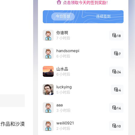
点击领取今天的签到奖励！
今日签到
连续签到
你谁啊
18
7 小时后
handsomepi
7
6 小时后
山水品
24
6 小时后
luckying
4
5 小时后
aaa
14
3 小时后
weili0921
术作品和沙漠
10
2 小时后