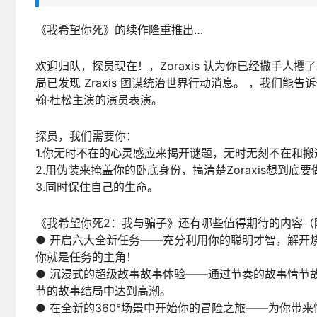
《我希望你死》的续作隆重推出…
欢迎归队，探员现在！，Zoraxis 认为你已经撒手
局已发现 Zraxis 图谋统治世界行动消息。 ，我们
翰·杜松主演的演员表演。
探员，我们需要你：
1.你无时不在的心灵感应来揭开谜题，无时无刻不在和搬
2.用伪装来掩盖你的卧底身份，搞清楚Zoraxis想到底
3.同时保住自己的生命。
《我希望你死2：我与骗子》还有哪些值得期待的内容（
● 开启六大全新任务——充分利用你的聪明才智，解开
你就是任务的主角！
● 沉浸式的超级故事故事体验——通过节奏的故事情节
节的故事结局中达到高潮。
● 在全新的360°场景中开始你的冒险之旅——为你带来惊人的