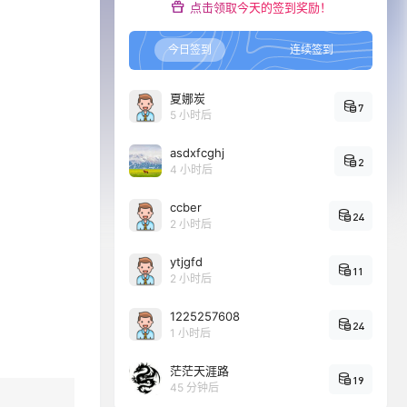
点击领取今天的签到奖励！
今日签到
连续签到
夏娜炭
7
5 小时后
asdxfcghj
2
4 小时后
ccber
24
2 小时后
ytjgfd
11
2 小时后
1225257608
24
1 小时后
茫茫天涯路
19
45 分钟后