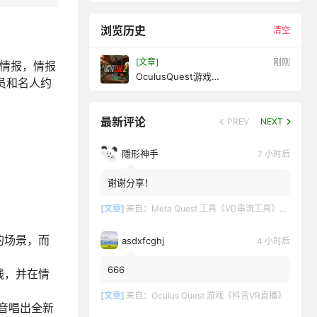
浏览历史
清空
[文章]
10 秒前
的情报，情报
OculusQuest游戏
演员和名人约
《IExpectYouToDie2》我希望你死2
最新评论
PREV
NEXT
隱形神手
7 小时后
谢谢分享！
[文章]
来自：
Meta Quest 工具《VD串流工具》Virtual Desktop 破解版
的场景，而
asdxfcghj
4 小时后
666
线，并在情
[文章]
来自：
Oculus Quest 游戏《抖音VR直播》
声音唱出全新