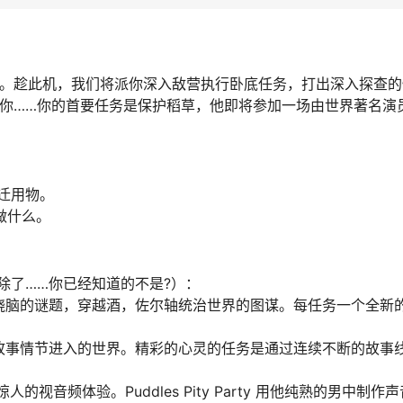
人攫了。趁此机，我们将派你深入敌营执行卧底任务，打出深入探查
能告诉你……你的首要任务是保护稻草，他即将参加一场由世界著名
迁用物。
要做什么。
除了……你已经知道的不是?）：
烧脑的谜题，穿越酒，佐尔轴统治世界的图谋。每任务一个全新
故事情节进入的世界。精彩的心灵的任务是通过连续不断的故事
视音频体验。Puddles Pity Party 用他纯熟的男中制作