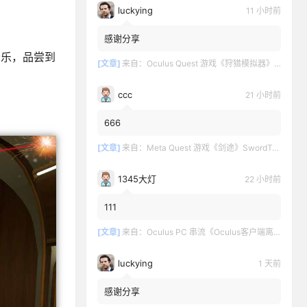
luckying
11 小时前
感谢分享
音乐，品尝到
[文章]
来自：
Oculus Quest 游戏《狩猎模拟器》Hunting Simulator
ccc
21 小时前
666
[文章]
来自：
Meta Quest 游戏《剑途》SwordTrip
1345大灯
22 小时前
111
[文章]
来自：
Oculus PC 串流《Oculus客户端离线版》最新版下载
luckying
1 天前
感谢分享