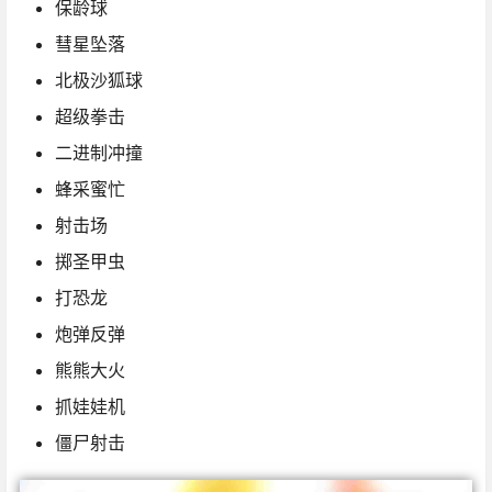
保龄球
彗星坠落
北极沙狐球
超级拳击
二进制冲撞
蜂采蜜忙
射击场
掷圣甲虫
打恐龙
炮弹反弹
熊熊大火
抓娃娃机
僵尸射击