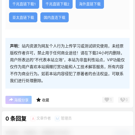
千兆直链下载1
千兆直链下载2
海外直链下载
亚太直链下载
国内直连下载
声明：
站内资源为网友个人行为上传学习或测试研究使用，未经原
版权作者许可，禁止用于任何商业途径！请在下载24小时内删除，
用户所表达的“不代表本站立场”，本站为非盈利性站点，VIP功能仅
仅作为用户喜欢本站捐赠打赏功能和人工技术解答服务，所有内容
不作为商业行为。如若本站内容侵犯了原著者的合法权益，可联系
我们进行处理删除。
1
0
海报分享
收藏
0 条回复
文章作者
管理员
A
M
欢迎您，新朋友，感谢参与互动！
确认修改