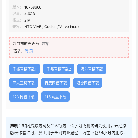
版本：
16758666
容量：
4.6GB
格式：
ZIP
兼容：
HTC VIVE / Oculus / Valve Index
您当前的等级为
游客
请先
登录
千兆直链下载1
千兆直链下载2
海外直链下载
亚太直链下载
百度网盘下载
迅雷网盘下载
123 网盘下载
115 网盘下载
声明：
站内资源为网友个人行为上传学习或测试研究使用，未经原
版权作者许可，禁止用于任何商业途径！请在下载24小时内删除，