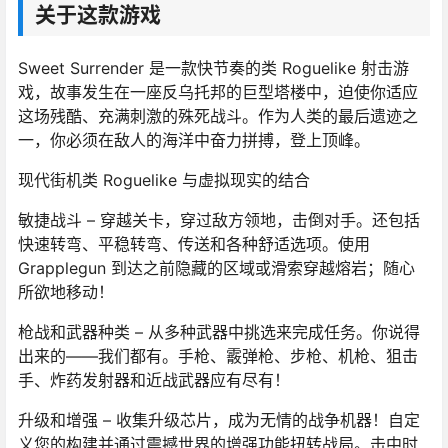
关于这款游戏
Sweet Surrender 是一款快节奏的类 Roguelike 射击游
戏，故事发生在一座反乌托邦的巨型塔楼中，迫使你适应
这场残酷、充满刺激的殊死战斗。作为人类的最后遗迹之
一，你必须在敌人的海洋中奋力拼搏，登上顶峰。
现代街机类 Roguelike 与虚拟现实的结合
敏捷战斗 – 穿越关卡，穿过敌方领地，击倒对手。还包括
快速转弯、平稳转弯、传送和各种舒适选项。使用
Grapplegun 到达之前隐藏的区域或滑索穿越熔岩；随心
所欲地移动！
枪战和武器种类 – 从多种武器中挑选来完成任务。你说得
出来的——我们都有。手枪、霰弹枪、步枪、机枪、狙击
手、炸药发射器和近战武器应有尽有！
升级和增强 – 收集升级芯片，成为无情的战争机器！自定
义您的构建并通过震撼世界的增强功能扭转战局。击中时