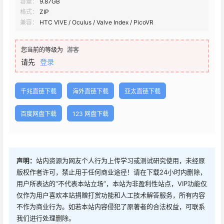
容量：
9.87GB
格式：
ZIP
兼容：
HTC VIVE / Oculus / Valve Index / PicoVR
您当前的等级为
游客
请先
登录
千兆直链下载
海外直链下载
亚太直链下载
百度网盘下载
123 网盘下载
声明：
站内资源为网友个人行为上传学习或测试研究使用，未经原
版权作者许可，禁止用于任何商业途径！请在下载24小时内删除，
用户所表达的“不代表本站立场”，本站为非盈利性站点，VIP功能仅
仅作为用户喜欢本站捐赠打赏功能和人工技术解答服务，所有内容
不作为商业行为。如若本站内容侵犯了原著者的合法权益，可联系
我们进行处理删除。