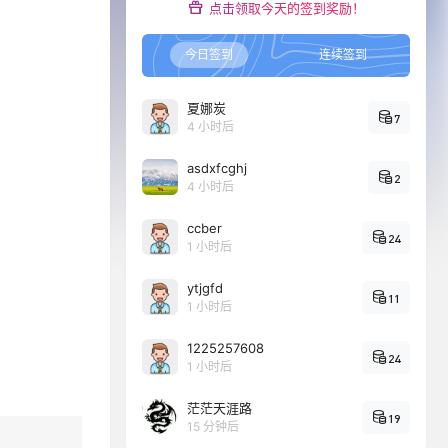
点击领取今天的签到奖励！
今日签到
连续签到
夏娜炭
7
4 小时后
asdxfcghj
2
4 小时后
ccber
24
1 小时后
ytjgfd
11
1 小时后
1225257608
24
1 小时后
茫茫天涯路
19
15 分钟后