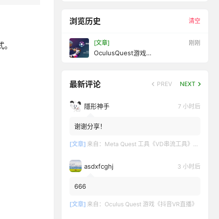
浏览历史
清空
[文章]
11 秒前
模式。
OculusQuest游戏
《ModuliaStudioVR》模数工作室
最新评论
PREV
NEXT
隱形神手
7 小时后
谢谢分享！
[文章]
来自：
Meta Quest 工具《VD串流工具》Virtual Desktop 破解版
asdxfcghj
3 小时后
666
[文章]
来自：
Oculus Quest 游戏《抖音VR直播》