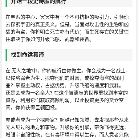
开始一段史诗般的航行
在星系的中心，冥冥中有一个不可抗拒的吸引力，引领你
去探索宇宙的真正奥义。但是，当面对攻击性的生物和凶
猛的海盗，你将明白死亡亦有代价；而生死存亡的关键往
往取决于你如何升级飞船、武器和装备。
找到命运真谛
在‘无人之地’中，你的航行由你做主。你会成为一名战士，
以侵略弱者为生，掠夺他们的财富，或掠夺海盗的战利
品？掌握主动权，占据优势，升级飞船的速度和武器。
还是会成为一名商人? 在这个被遗忘的世界里找到丰富的
资源，利用它们获取高额利润。以此投资更多的货仓空
间，你将获得巨额回报。
亦或者成为一个探险家？超越已知领域，去发掘那些从来
无人见过的地方和事物。升级你的引擎，带你飞得更远；
增强宇宙服性能，在有毒环境中得以生存，而大意者只能