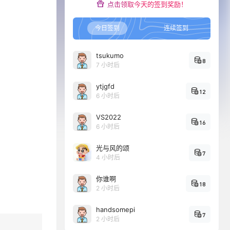
点击领取今天的签到奖励！
今日签到
连续签到
tsukumo
8
7 小时后
ytjgfd
12
6 小时后
VS2022
16
6 小时后
光与风的颂
7
4 小时后
你谁啊
18
2 小时后
handsomepi
7
2 小时后