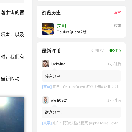
浩瀚宇宙的冒
浏览历史
清空
[文章]
12 秒前
OculusQuest2版
音乐声，以及
《TitansofSpace+》泰坦宇宙之旅
最新评论
PREV
NEXT
同时，我们有
luckying
1 小时后
感谢分享
中最新的动
[文章]
来自：
Oculus Quest 游戏《卡冈都亚之剑》Swords of Gargantua
weili0921
2 小时前
谢谢分享！
[文章]
来自：
阿尔法枪战精英 (Alpha Mike Foxtrot VR – AMF VR)