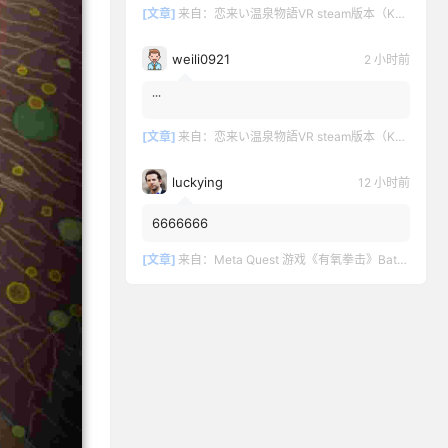
[文章]
来自：
恋来い温泉物語VR steam版本（KoiKoiMonogatari VR）
weili0921
2 小时前
˙˙˙
[文章]
来自：
恋来い温泉物語VR steam版本（KoiKoiMonogatari VR）
luckying
12 小时前
6666666
[文章]
来自：
Meta Quest 游戏《有氧拳击》Battle Fit: VR Cardio Boxing