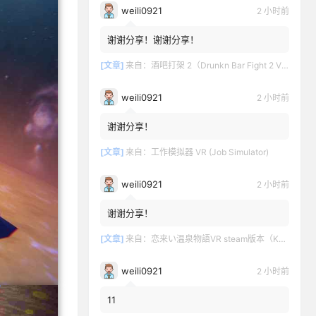
weili0921
2 小时前
谢谢分享！谢谢分享！
[文章]
来自：
酒吧打架 2（Drunkn Bar Fight 2 VR）
weili0921
2 小时前
谢谢分享！
[文章]
来自：
工作模拟器 VR (Job Simulator)
weili0921
2 小时前
谢谢分享！
[文章]
来自：
恋来い温泉物語VR steam版本（KoiKoiMonogatari VR）
weili0921
2 小时前
11