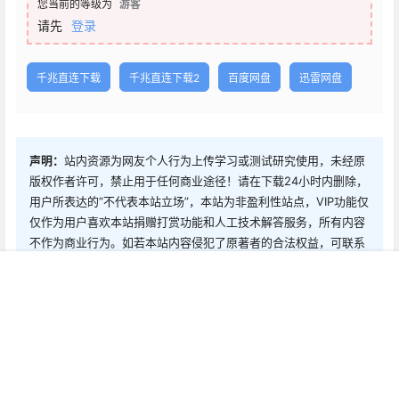
您当前的等级为
游客
请先
登录
千兆直连下载
千兆直连下载2
百度网盘
迅雷网盘
声明：
站内资源为网友个人行为上传学习或测试研究使用，未经原
版权作者许可，禁止用于任何商业途径！请在下载24小时内删除，
用户所表达的“不代表本站立场”，本站为非盈利性站点，VIP功能仅
仅作为用户喜欢本站捐赠打赏功能和人工技术解答服务，所有内容
不作为商业行为。如若本站内容侵犯了原著者的合法权益，可联系
我们进行处理删除。
首页
新球
积分
搜索
菜单
客服
0
0
海报分享
收藏
0 条回复
文章作者
管理员
A
M