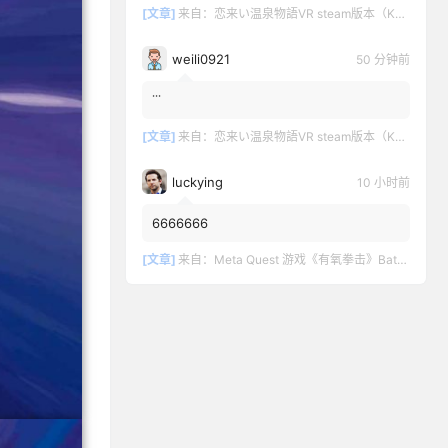
[文章]
来自：
恋来い温泉物語VR steam版本（KoiKoiMonogatari VR）
weili0921
51 分钟前
˙˙˙
[文章]
来自：
恋来い温泉物語VR steam版本（KoiKoiMonogatari VR）
luckying
10 小时前
6666666
[文章]
来自：
Meta Quest 游戏《有氧拳击》Battle Fit: VR Cardio Boxing