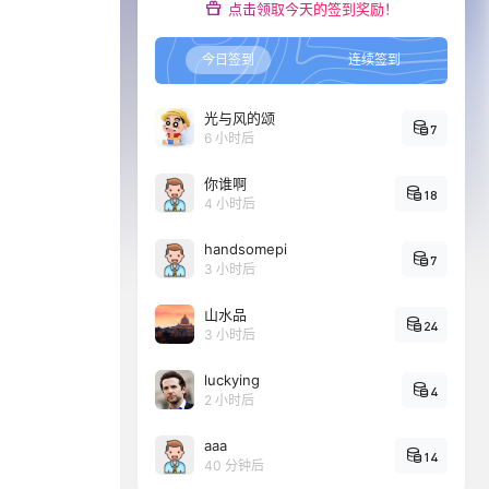
点击领取今天的签到奖励！
今日签到
连续签到
光与风的颂
7
6 小时后
你谁啊
18
4 小时后
handsomepi
7
3 小时后
山水品
24
3 小时后
luckying
4
2 小时后
aaa
14
40 分钟后