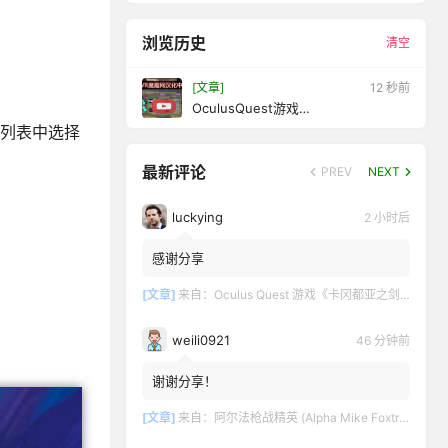
浏览历史
清空
[文章]
15 秒前
OculusQuest游戏
《DancingBeatonVideoVR汉化中文
频列表中选择
版》在视频上跳舞
最新评论
PREV
NEXT
luckying
2 小时后
感谢分享
[文章]
来自：
Oculus Quest 游戏《卡冈都亚之剑》Swords of Gargantua
weili0921
46 分钟前
谢谢分享！
[文章]
来自：
阿尔法枪战精英 (Alpha Mike Foxtrot VR – AMF VR)