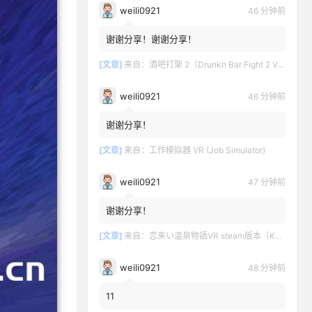
weili0921
46 分钟前
谢谢分享！谢谢分享！
[文章]
来自：
酒吧打架 2（Drunkn Bar Fight 2 VR）
weili0921
46 分钟前
谢谢分享！
[文章]
来自：
工作模拟器 VR (Job Simulator)
weili0921
47 分钟前
谢谢分享！
[文章]
来自：
恋来い温泉物語VR steam版本（KoiKoiMonogatari VR）
weili0921
48 分钟前
11