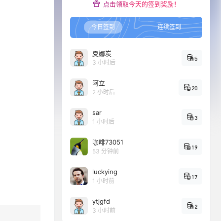
点击领取今天的签到奖励！
今日签到
连续签到
夏娜炭
5
3 小时后
阿立
20
2 小时后
sar
3
1 小时后
咖啡73051
19
53 分钟前
luckying
17
1 小时前
ytjgfd
2
3 小时前