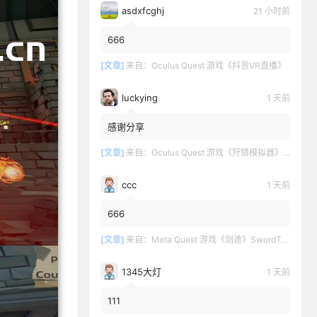
asdxfcghj
21 小时前
666
[文章]
来自：
Oculus Quest 游戏《抖音VR直播》
luckying
1 天前
感谢分享
[文章]
来自：
Oculus Quest 游戏《狩猎模拟器》Hunting Simulator
ccc
1 天前
666
[文章]
来自：
Meta Quest 游戏《剑途》SwordTrip
1345大灯
1 天前
111