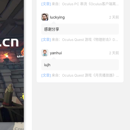
[文章]
来自：
Oculus PC 串流《Oculus客户端离线版》最新版下载
luckying
2 天前
感谢分享
[文章]
来自：
Oculus Quest 游戏《物理射击》DOWNSHOT
yanhui
2 天前
iujh
[文章]
来自：
Oculus Quest 游戏《月亮播放器》Moon VR Video Player