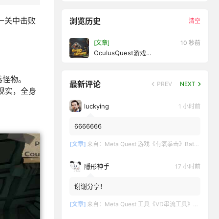
一关中击败
浏览历史
清空
[文章]
12 秒前
OculusQuest游戏
《EscapeFromDungeon》逃离地牢
落怪物。
最新评论
PREV
NEXT
现实，全身
luckying
1 小时前
6666666
[文章]
来自：
Meta Quest 游戏《有氧拳击》Battle Fit: VR Cardio Boxing
隱形神手
17 小时前
谢谢分享！
[文章]
来自：
Meta Quest 工具《VD串流工具》Virtual Desktop 破解版