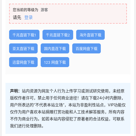
您当前的等级为
游客
请先
登录
千兆直链下载1
千兆直链下载2
海外直链下载
亚太直链下载
国内直连下载
百度网盘下载
迅雷网盘下载
123 网盘下载
声明：
站内资源为网友个人行为上传学习或测试研究使用，未经原
版权作者许可，禁止用于任何商业途径！请在下载24小时内删除，
用户所表达的“不代表本站立场”，本站为非盈利性站点，VIP功能仅
仅作为用户喜欢本站捐赠打赏功能和人工技术解答服务，所有内容
不作为商业行为。如若本站内容侵犯了原著者的合法权益，可联系
我们进行处理删除。