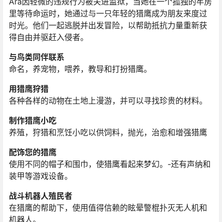
Ara因轻微的违规行为被关进监狱，当她在一个孤独的牢房
里等待命运时，她通过与一只年轻的猎鹰成为朋友来度过
时光。他们一起逃脱并出发冒险，以帮助抵抗力量重新获
得自由并驱赶入侵者。
与鸟类同伴联系
命名，养宠物，喂养，教导和打扮猎鹰。
用猎鹰狩猎
各种各样的动物在土地上漫游，并可以寻找珍贵的材料。
制作猎鹰小吃
养殖，狩猎和烹饪小吃以供饲料，抛光，治愈和增强猎鹰
配饰您的猎鹰
使用不同的帽子和围巾，使猎鹰看起来梦幻。-还有声纳和
装甲等游戏设备。
战斗机器人殖民者
在猎鹰的帮助下，使用值得信赖的眩晕警棍扑灭无人机和
机器人。