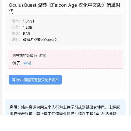
OculusQuest 游戏《Falcon Age 汉化中文版》猎鹰时
代
版本：
1.01.31
容量：
1.2GB
格式：
RAR
说明：
破解游戏兼容Quest 2
您当前的等级为
游客
请先
登录
等待VR魔趣网完整汉化后发布
声明：
站内资源为网友个人行为上传学习或测试研究使用，未经原
版权作者许可，禁止用于任何商业途径！请在下载24小时内删除，
用户所表达的“不代表本站立场”，本站为非盈利性站点，VIP功能仅
首页
新球
积分
搜索
菜单
客服
仅作为用户喜欢本站捐赠打赏功能和人工技术解答服务，所有内容