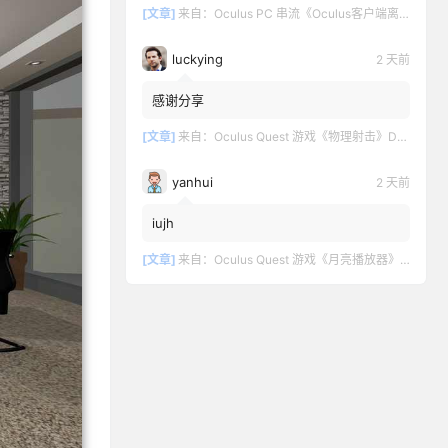
[文章]
来自：
Oculus PC 串流《Oculus客户端离线版》最新版下载
luckying
2 天前
感谢分享
[文章]
来自：
Oculus Quest 游戏《物理射击》DOWNSHOT
yanhui
2 天前
iujh
[文章]
来自：
Oculus Quest 游戏《月亮播放器》Moon VR Video Player