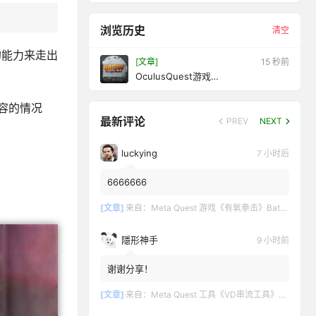
浏览历史
清空
的能力来走出
[文章]
17 秒前
OculusQuest游戏
《EscapeRoom:BankRobberyGone
WrongVR》密室逃脱：银行抢劫错了
容的情况
最新评论
PREV
NEXT
luckying
7 小时后
6666666
[文章]
来自：
Meta Quest 游戏《有氧拳击》Battle Fit: VR Cardio Boxing
隱形神手
9 小时前
谢谢分享！
[文章]
来自：
Meta Quest 工具《VD串流工具》Virtual Desktop 破解版