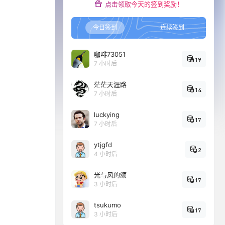
点击领取今天的签到奖励！
今日签到
连续签到
咖啡73051
19
7 小时后
茫茫天涯路
14
7 小时后
luckying
17
7 小时后
ytjgfd
2
4 小时后
光与风的颂
17
3 小时后
tsukumo
17
3 小时后