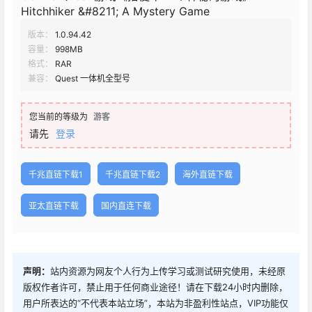
Hitchhiker &#8211; A Mystery Game
版本：
1.0.94.42
容量：
998MB
格式：
RAR
兼容：
Quest 一体机全型号
您当前的等级为
游客
请先
登录
千兆直链下载1
千兆直链下载2
海外直链下载
亚太直链下载
国内直连下载
声明：
站内资源为网友个人行为上传学习或测试研究使用，未经原
版权作者许可，禁止用于任何商业途径！请在下载24小时内删除，
用户所表达的“不代表本站立场”，本站为非盈利性站点，VIP功能仅