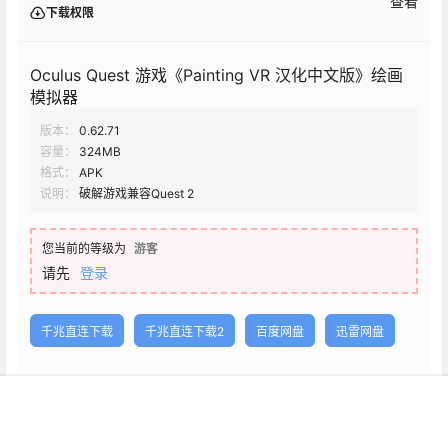
查看
下载权限
Oculus Quest 游戏《Painting VR 汉化中文版》绘画
模拟器
版本：
0.62.71
容量：
324MB
格式：
APK
说明：
破解游戏兼容Quest 2
您当前的等级为
游客
请先
登录
千兆直连下载
千兆直连下载2
百度网盘
迅雷网盘
首页
新球
积分
搜索
菜单
客服
声明：
站内资源为网友个人行为上传学习或测试研究使用，未经原
版权作者许可，禁止用于任何商业途径！请在下载24小时内删除，