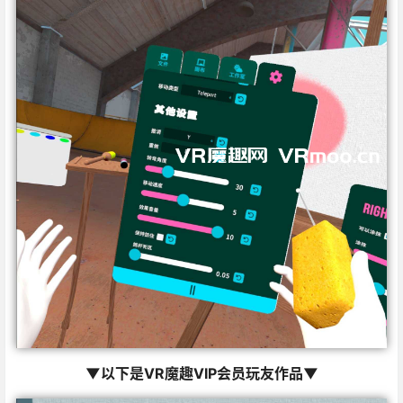
▼以下是VR魔趣VIP会员玩友作品▼