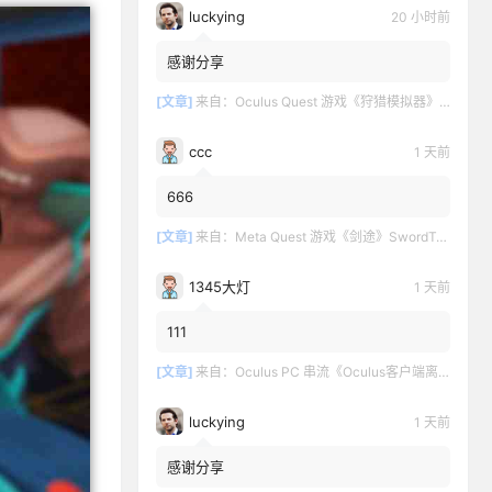
luckying
20 小时前
感谢分享
[文章]
来自：
Oculus Quest 游戏《狩猎模拟器》Hunting Simulator
ccc
1 天前
666
[文章]
来自：
Meta Quest 游戏《剑途》SwordTrip
1345大灯
1 天前
111
[文章]
来自：
Oculus PC 串流《Oculus客户端离线版》最新版下载
luckying
1 天前
感谢分享