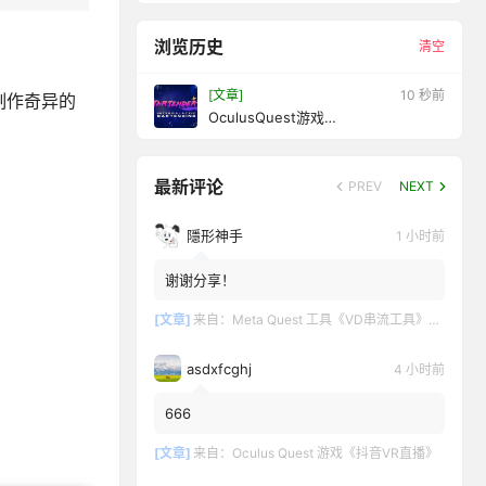
浏览历史
清空
[文章]
12 秒前
客制作奇异的
OculusQuest游戏
《StartendersVR》初学者调酒VR
最新评论
PREV
NEXT
隱形神手
1 小时前
谢谢分享！
[文章]
来自：
Meta Quest 工具《VD串流工具》Virtual Desktop 破解版
asdxfcghj
4 小时前
666
[文章]
来自：
Oculus Quest 游戏《抖音VR直播》