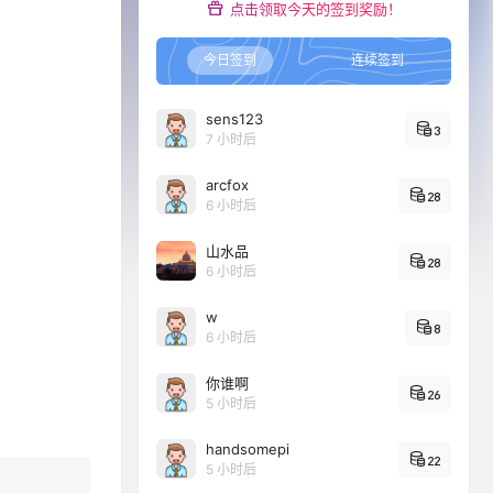
点击领取今天的签到奖励！
今日签到
连续签到
sens123
3
7 小时后
arcfox
28
6 小时后
山水品
28
6 小时后
w
8
6 小时后
你谁啊
26
5 小时后
handsomepi
22
5 小时后