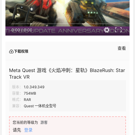
0:00
/
0:00
查看
下载权限
Meta Quest 游戏《火焰冲刺：星轨》BlazeRush: Star
Track VR
版本：
1.0.349.349
容量：
754MB
格式：
RAR
兼容：
Quest 一体机全型号
您当前的等级为
游客
请先
登录
千兆直链下载1
千兆直链下载2
海外直链下载