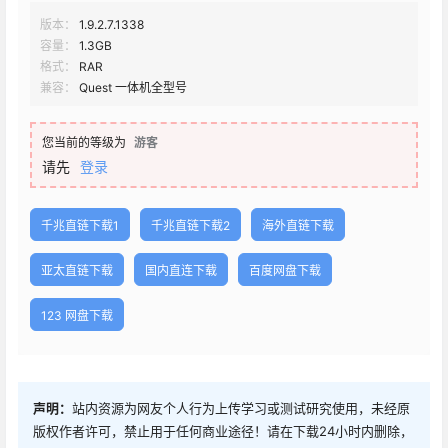
版本：
1.9.2.7.1338
容量：
1.3GB
格式：
RAR
兼容：
Quest 一体机全型号
您当前的等级为
游客
请先
登录
千兆直链下载1
千兆直链下载2
海外直链下载
亚太直链下载
国内直连下载
百度网盘下载
123 网盘下载
声明：
站内资源为网友个人行为上传学习或测试研究使用，未经原
版权作者许可，禁止用于任何商业途径！请在下载24小时内删除，