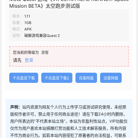
Mission BETA》太空跑步测试版
版本：
1.11
容量：
1GB
格式：
APK
说明：
破解游戏兼容Quest 2
您当前的等级为
游客
请先
登录
千兆直连下载
千兆直连下载2
百度网盘
迅雷网盘
声明：
站内资源为网友个人行为上传学习或测试研究使用，未经原
版权作者许可，禁止用于任何商业途径！请在下载24小时内删除，
用户所表达的“不代表本站立场”，本站为非盈利性站点，VIP功能仅
仅作为用户喜欢本站捐赠打赏功能和人工技术解答服务，所有内容
不作为商业行为。如若本站内容侵犯了原著者的合法权益，可联系