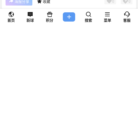
0
0
海报分享
收藏
0 条回复
文章作者
管理员
A
M
首页
新球
积分
搜索
菜单
客服
欢迎您，新朋友，感谢参与互动！
确认修改
您必须登录或注册以后才能发表评论
登录
表情
提交
暂无讨论，说说你的看法吧