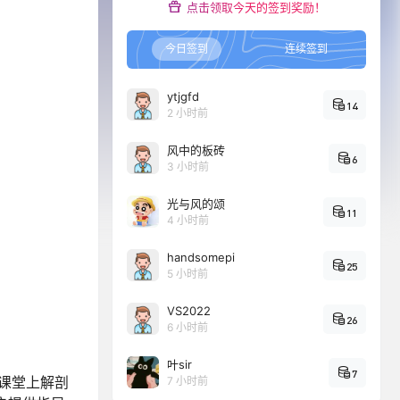
点击领取今天的签到奖励！
今日签到
连续签到
ytjgfd
14
2 小时前
风中的板砖
6
3 小时前
光与风的颂
11
4 小时前
handsomepi
25
5 小时前
VS2022
26
6 小时前
叶sir
7
在课堂上解剖
7 小时前