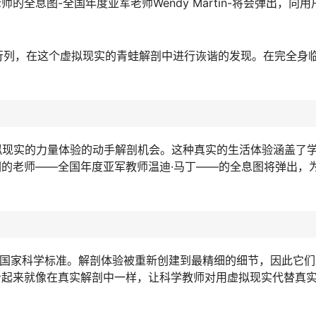
全息图-全国年度亚军老师Wendy Martin-将会弹出，向
in) 的行列，在这个虚拟现实的青蛙解剖中进行诙谐的发现。在完全身
过虚拟现实的力量体验的动手解剖机会。这种真实的生活体验涵盖了
的老师——全国年度亚军教师温迪·马丁——的全息图将弹出，
国的国家科学标准。解剖体验被重新创建到最精细的细节，因此它
看起来就像在真实解剖中一样，让科学教师对用虚拟现实代替真