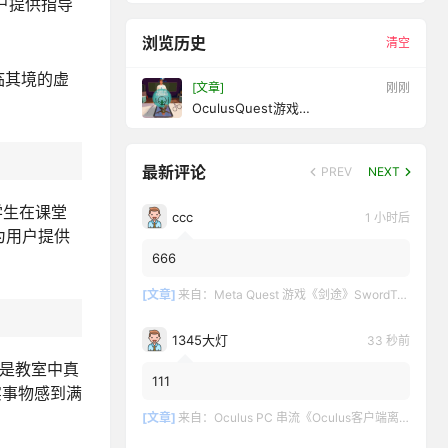
用户提供指导
浏览历史
清空
临其境的虚
[文章]
11 秒前
OculusQuest游戏
《DissectionSimulatorFrogEdition
》解刨学：解剖青蛙
最新评论
PREV
NEXT
学生在课堂
ccc
1 小时后
为用户提供
666
[文章]
来自：
Meta Quest 游戏《剑途》SwordTrip
1345大灯
34 秒前
们是教室中真
111
实事物感到满
[文章]
来自：
Oculus PC 串流《Oculus客户端离线版》最新版下载