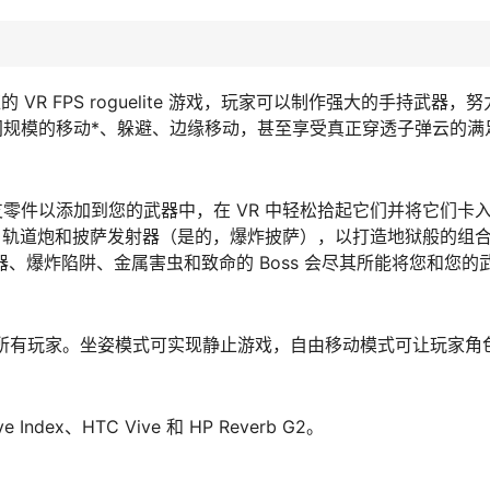
狂的 VR FPS roguelite 游戏，玩家可以制作强大的手持武器，
验房间规模的移动*、躲避、边缘移动，甚至享受真正穿透子弹云的
得枪支零件以添加到您的武器中，在 VR 中轻松拾起它们并将它们卡
、轨道炮和披萨发射器（是的，爆炸披萨），以打造地狱般的组
星机器、爆炸陷阱、金属害虫和致命的 Boss 会尽其所能将您和您
模式以支持所有玩家。坐姿模式可实现静止游戏，自由移动模式可让玩家
e Index、HTC Vive 和 HP Reverb G2。