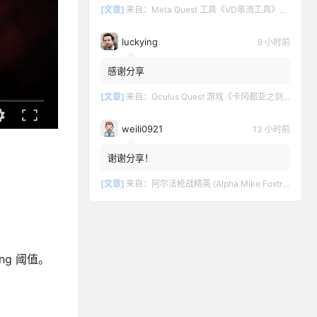
[文章]
来自：
Meta Quest 工具《VD串流工具》Virtual Desktop 破解版
luckying
9 小时前
感谢分享
[文章]
来自：
Oculus Quest 游戏《卡冈都亚之剑》Swords of Gargantua
weili0921
13 小时前
谢谢分享！
[文章]
来自：
阿尔法枪战精英 (Alpha Mike Foxtrot VR – AMF VR)
ng 阈值。