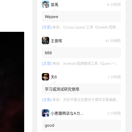
苗禹
4 小时后
Wqqwe
[文章]
来自：
Oculus Quest 工具《DeoVR 视频播放器汉化中文版》DeoVR Quest
王晋晖
41 分钟前
666
[文章]
来自：
Android 投屏翻译工具（Quest 一键投屏和翻译）
天6
1 小时前
学习或测试研究使用
[文章]
来自：
光剑节奏汉化整合千首中文歌曲版（Beat Saber VR）全DLC解锁懒人带自定义歌曲版
小悪魔韩柒なAカップ魅
2 小时前
good