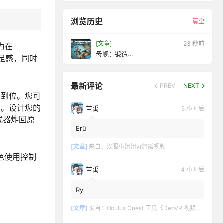
浏览历史
清空
[文章]
25 秒前
努力在
母舰：锻造
满足感，同时
（MOTHERGUNSHIP:FORGEVR）
最新评论
PREV
NEXT
入到位。您可
合。设计您的
苗禹
5 小时后
的武器炸回原
Erü
[文章]
来自：
汉服小姐姐vr舞蹈视频
角色使用控制
苗禹
4 小时后
Ry
[文章]
来自：
Oculus Quest 工具《DeoVR 视频播放器》DeoVR Quest