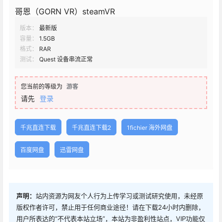
哥恩（GORN VR）steamVR
版本：
最新版
容量：
1.5GB
格式：
RAR
测试：
Quest 设备串流正常
您当前的等级为
游客
请先
登录
千兆直连下载
千兆直连下载2
1fichier 海外网盘
百度网盘
迅雷网盘
声明：
站内资源为网友个人行为上传学习或测试研究使用，未经原
版权作者许可，禁止用于任何商业途径！请在下载24小时内删除，
用户所表达的“不代表本站立场”，本站为非盈利性站点，VIP功能仅