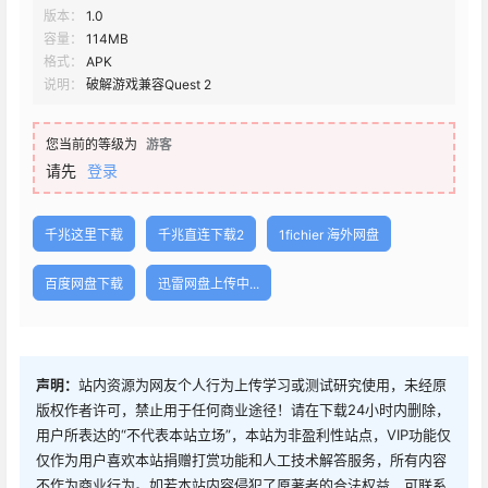
版本：
1.0
容量：
114MB
格式：
APK
说明：
破解游戏兼容Quest 2
您当前的等级为
游客
请先
登录
千兆这里下载
千兆直连下载2
1fichier 海外网盘
百度网盘下载
迅雷网盘上传中...
声明：
站内资源为网友个人行为上传学习或测试研究使用，未经原
版权作者许可，禁止用于任何商业途径！请在下载24小时内删除，
用户所表达的“不代表本站立场”，本站为非盈利性站点，VIP功能仅
仅作为用户喜欢本站捐赠打赏功能和人工技术解答服务，所有内容
不作为商业行为。如若本站内容侵犯了原著者的合法权益，可联系