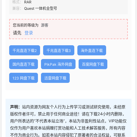
格式：
RAR
兼容：
Quest 一体机全型号
您当前的等级为
游客
请先
登录
千兆直连下载2
千兆直连下载3
海外直连下载
国内直连下载
PikPak 海外网盘
百度网盘下载
123 网盘下载
迅雷网盘下载
声明：
站内资源为网友个人行为上传学习或测试研究使用，未经原
版权作者许可，禁止用于任何商业途径！请在下载24小时内删除，
用户所表达的“不代表本站立场”，本站为非盈利性站点，VIP功能仅
仅作为用户喜欢本站捐赠打赏功能和人工技术解答服务，所有内容
不作为商业行为。如若本站内容侵犯了原著者的合法权益，可联系