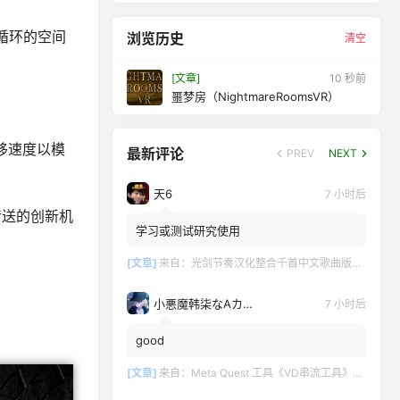
循环的空间
浏览历史
清空
[文章]
12 秒前
噩梦房（NightmareRoomsVR）
瞬移速度以模
最新评论
PREV
NEXT
天6
7 小时后
传送的创新机
学习或测试研究使用
[文章]
来自：
光剑节奏汉化整合千首中文歌曲版（Beat Saber VR）全DLC解锁懒人带自定义歌曲版
小悪魔韩柒なAカップ魅
7 小时后
good
[文章]
来自：
Meta Quest 工具《VD串流工具》Virtual Desktop 破解版