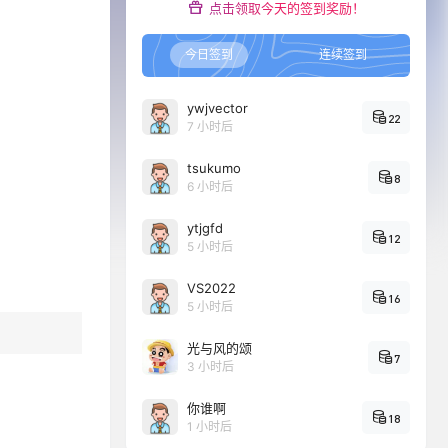
点击领取今天的签到奖励！
今日签到
连续签到
ywjvector
22
7 小时后
tsukumo
8
6 小时后
ytjgfd
12
5 小时后
VS2022
16
5 小时后
光与风的颂
7
3 小时后
你谁啊
18
1 小时后