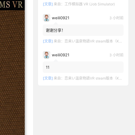
[文章]
来自：
工作模拟器 VR (Job Simulator)
weili0921
3 小时前
谢谢分享！
[文章]
来自：
恋来い温泉物語VR steam版本（KoiKoiMonogatari VR）
weili0921
3 小时前
11
[文章]
来自：
恋来い温泉物語VR steam版本（KoiKoiMonogatari VR）