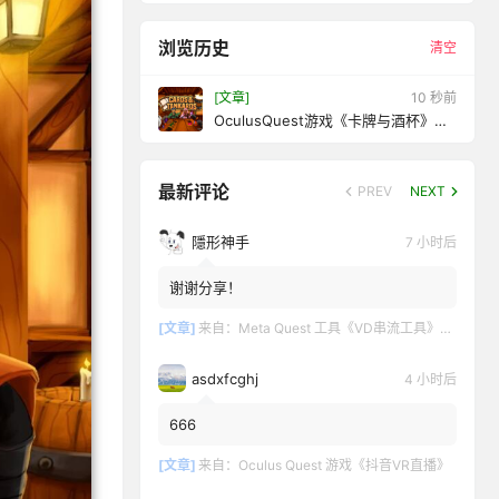
浏览历史
清空
[文章]
13 秒前
OculusQuest游戏《卡牌与酒杯》
Cards&Tankards
最新评论
PREV
NEXT
隱形神手
7 小时后
谢谢分享！
[文章]
来自：
Meta Quest 工具《VD串流工具》Virtual Desktop 破解版
asdxfcghj
4 小时后
666
[文章]
来自：
Oculus Quest 游戏《抖音VR直播》