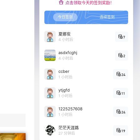
点击领取今天的签到奖励！
今日签到
连续签到
夏娜炭
7
4 小时后
asdxfcghj
2
4 小时后
ccber
24
1 小时后
ytjgfd
11
1 小时后
1225257608
24
1 小时后
茫茫天涯路
19
27 分钟后