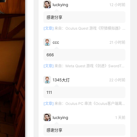
luckying
12 小时前
感谢分享
[文章]
来自：
Oculus Quest 游戏《狩猎模拟器》Hunting Simulator
ccc
21 小时前
666
[文章]
来自：
Meta Quest 游戏《剑途》SwordTrip
1345大灯
22 小时前
111
[文章]
来自：
Oculus PC 串流《Oculus客户端离线版》最新版下载
luckying
1 天前
感谢分享