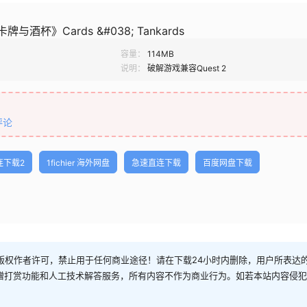
《卡牌与酒杯》Cards &#038; Tankards
容量：
114MB
说明：
破解游戏兼容Quest 2
评论
连下载2
1fichier 海外网盘
急速直连下载
百度网盘下载
权作者许可，禁止用于任何商业途径！请在下载24小时内删除，用户所表达的
捐赠打赏功能和人工技术解答服务，所有内容不作为商业行为。如若本站内容侵