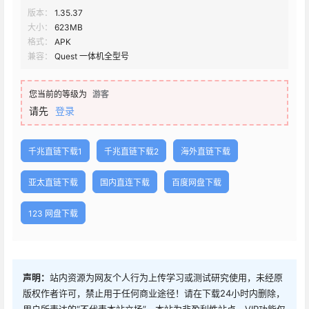
版本：
1.35.37
大小：
623MB
格式：
APK
兼容：
Quest 一体机全型号
您当前的等级为
游客
请先
登录
千兆直链下载1
千兆直链下载2
海外直链下载
亚太直链下载
国内直连下载
百度网盘下载
123 网盘下载
声明：
站内资源为网友个人行为上传学习或测试研究使用，未经原
版权作者许可，禁止用于任何商业途径！请在下载24小时内删除，