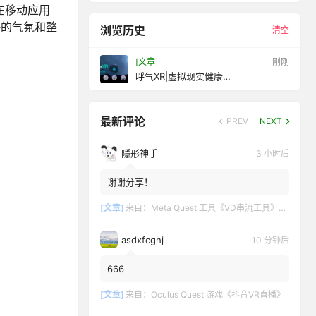
在移动应用
静的气氛和整
浏览历史
清空
[文章]
刚刚
呼气XR|虚拟现实健康
(ExhaleXR|VRWellness)
最新评论
PREV
NEXT
隱形神手
3 小时后
谢谢分享！
[文章]
来自：
Meta Quest 工具《VD串流工具》Virtual Desktop 破解版
asdxfcghj
10 分钟后
666
[文章]
来自：
Oculus Quest 游戏《抖音VR直播》