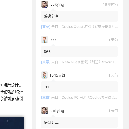
luckying
16 小时前
感谢分享
[文章]
来自：
Oculus Quest 游戏《狩猎模拟器》Hunting Simulator
ccc
1 天前
666
[文章]
来自：
Meta Quest 游戏《剑途》SwordTrip
1345大灯
1 天前
始重新设计。
111
个新的岛屿环
[文章]
来自：
Oculus PC 串流《Oculus客户端离线版》最新版下载
的新的振动引
luckying
1 天前
感谢分享