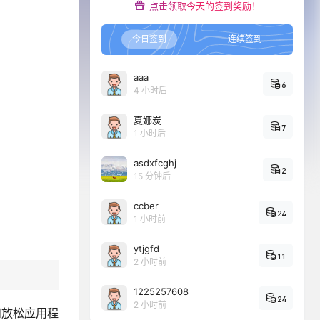
点击领取今天的签到奖励！
今日签到
连续签到
aaa
6
4 小时后
夏娜炭
7
1 小时后
asdxfcghj
2
14 分钟后
ccber
24
1 小时前
ytjgfd
11
2 小时前
1225257608
24
2 小时前
和放松应用程