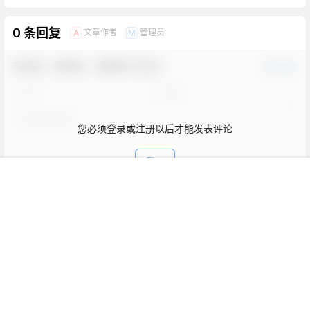
0 条回复
文章作者
管理员
A
M
欢迎您，新朋友，感谢参与互动！
确认修改
您必须登录或注册以后才能发表评论
登录
首页
新球
积分
搜索
菜单
客服
表情
提交
暂无讨论，说说你的看法吧