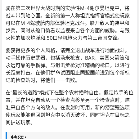
骑在第二次世界大战时期的实验性M-4谢尔曼坦克中，将
战斗带到轴心国。全新的第一人称坦克指挥官模式使玩家
可以在M-4驾驶舱内部体验坦克战斗。躲开敌人的装甲和
步兵，同时从舱口偷看以监视来自各个方面的威胁。与毁
灭性的加农炮弹和.50口径机枪火力与第三帝国交锋。
要获得更多的个人风格，请完全退出战车进行地面战斗。
动手操作历史武器，包括汤米枪支，BAR，美国火箭筒和
永远可靠的手榴弹。与狙击步枪对准精确的枪口，以进行
长距离打击。在他们拼命试图阻止同盟国前进到每个新标
记的检查站时，将他们一一击败。
在“最长的道路”模式下在整个农村播种自由。假定炮手的位
置，并在坦克自动从一个检查点移至另一个检查点时，瞄
准来自各个方向的敌人。在发射时可用，新的潜望镜选项
使玩家能够退回到坦克中以消灭破坏，同时坦克在目标之
间护送玩家。
特征：