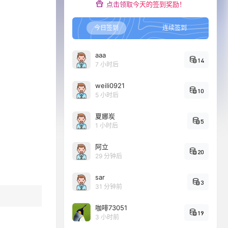
点击领取今天的签到奖励！
今日签到
连续签到
aaa
14
7 小时后
weili0921
10
5 小时后
夏娜炭
5
1 小时后
阿立
20
29 分钟后
sar
3
31 分钟前
咖啡73051
19
3 小时前