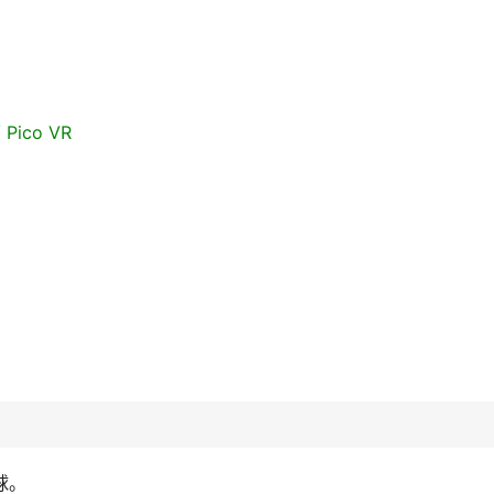
/ Pico VR
球。