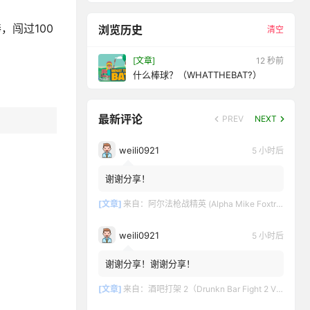
闯过100
浏览历史
清空
[文章]
13 秒前
什么棒球？（WHATTHEBAT?）
最新评论
PREV
NEXT
weili0921
5 小时后
谢谢分享！
[文章]
来自：
阿尔法枪战精英 (Alpha Mike Foxtrot VR – AMF VR)
weili0921
5 小时后
谢谢分享！谢谢分享！
[文章]
来自：
酒吧打架 2（Drunkn Bar Fight 2 VR）