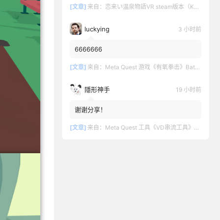
[文章]
来自：
恋来い温泉物語VR steam版本（KoiKoiMonogatari VR）
luckying
3 小时前
6666666
[文章]
来自：
Meta Quest 游戏《有氧拳击》Battle Fit: VR Cardio Boxing
隱形神手
19 小时前
谢谢分享！
[文章]
来自：
Meta Quest 工具《VD串流工具》Virtual Desktop 破解版